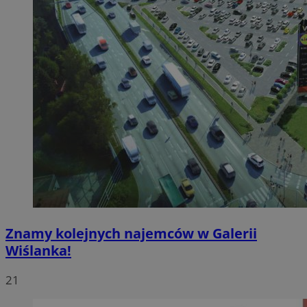
Znamy kolejnych najemców w Galerii
Wiślanka!
21