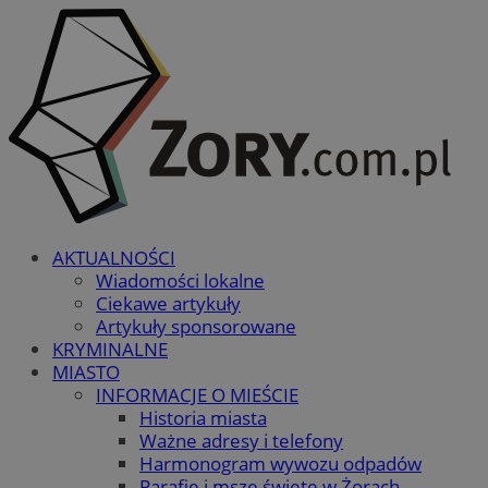
AKTUALNOŚCI
Wiadomości lokalne
Ciekawe artykuły
Artykuły sponsorowane
KRYMINALNE
MIASTO
INFORMACJE O MIEŚCIE
Historia miasta
Ważne adresy i telefony
Harmonogram wywozu odpadów
Parafie i msze święte w Żorach