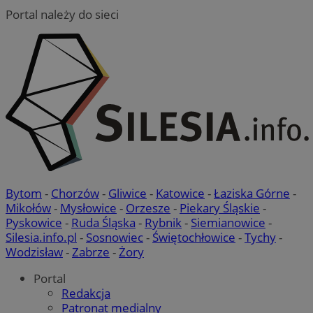
Portal należy do sieci
Bytom
-
Chorzów
-
Gliwice
-
Katowice
-
Łaziska Górne
-
Mikołów
-
Mysłowice
-
Orzesze
-
Piekary Śląskie
-
Pyskowice
-
Ruda Śląska
-
Rybnik
-
Siemianowice
-
Silesia.info.pl
-
Sosnowiec
-
Świętochłowice
-
Tychy
-
Wodzisław
-
Zabrze
-
Żory
Portal
Redakcja
Patronat medialny