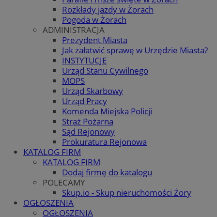
Rozkłady jazdy w Żorach
Pogoda w Żorach
ADMINISTRACJA
Prezydent Miasta
Jak załatwić sprawę w Urzędzie Miasta?
INSTYTUCJE
Urząd Stanu Cywilnego
MOPS
Urząd Skarbowy
Urząd Pracy
Komenda Miejska Policji
Straż Pożarna
Sąd Rejonowy
Prokuratura Rejonowa
KATALOG FIRM
KATALOG FIRM
Dodaj firmę do katalogu
POLECAMY
Skup.io - Skup nieruchomości Żory
OGŁOSZENIA
OGŁOSZENIA