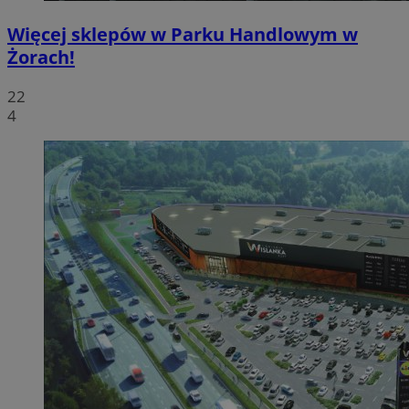
Więcej sklepów w Parku Handlowym w
Żorach!
22
4