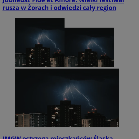
rusza w Żorach i odwiedzi cały region
IMGW ostrzega mieszkańców Śląska.