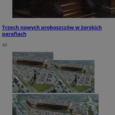
Trzech nowych proboszczów w żorskich
parafiach
40