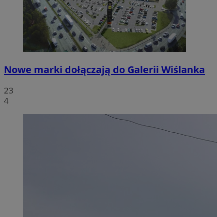
Nowe marki dołączają do Galerii Wiślanka
23
4