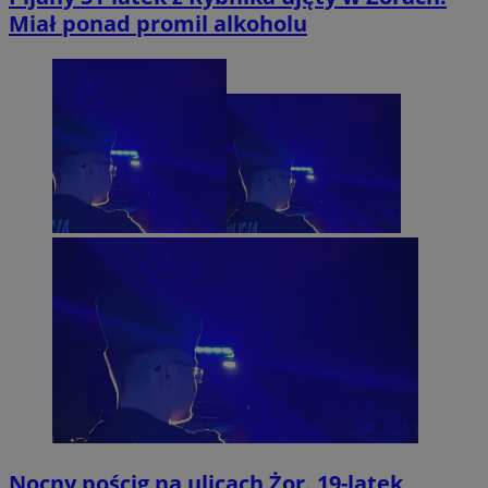
Miał ponad promil alkoholu
Nocny pościg na ulicach Żor. 19-latek