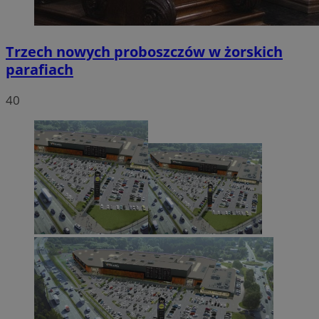
Trzech nowych proboszczów w żorskich
parafiach
40