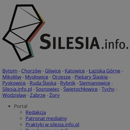
Bytom
-
Chorzów
-
Gliwice
-
Katowice
-
Łaziska Górne
-
Mikołów
-
Mysłowice
-
Orzesze
-
Piekary Śląskie
-
Pyskowice
-
Ruda Śląska
-
Rybnik
-
Siemianowice
-
Silesia.info.pl
-
Sosnowiec
-
Świętochłowice
-
Tychy
-
Wodzisław
-
Zabrze
-
Żory
Portal
Redakcja
Patronat medialny
Praktyki w silesia.info.pl