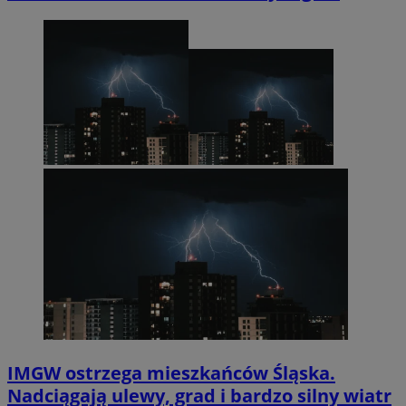
IMGW ostrzega mieszkańców Śląska.
Nadciągają ulewy, grad i bardzo silny wiatr