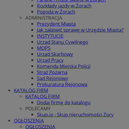
Rozkłady jazdy w Żorach
Pogoda w Żorach
ADMINISTRACJA
Prezydent Miasta
Jak załatwić sprawę w Urzędzie Miasta?
INSTYTUCJE
Urząd Stanu Cywilnego
MOPS
Urząd Skarbowy
Urząd Pracy
Komenda Miejska Policji
Straż Pożarna
Sąd Rejonowy
Prokuratura Rejonowa
KATALOG FIRM
KATALOG FIRM
Dodaj firmę do katalogu
POLECAMY
Skup.io - Skup nieruchomości Żory
OGŁOSZENIA
OGŁOSZENIA