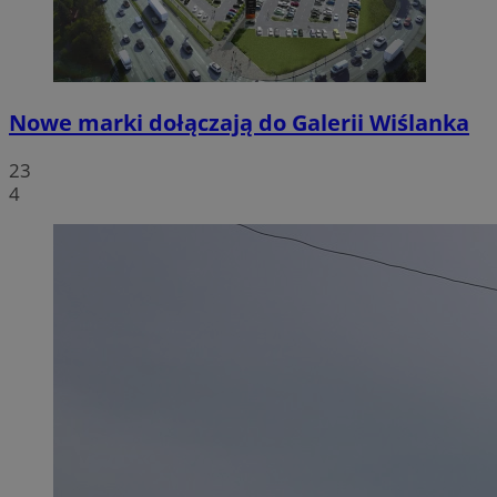
Nowe marki dołączają do Galerii Wiślanka
23
4