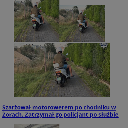
Szarżował motorowerem po chodniku w
Żorach. Zatrzymał go policjant po służbie