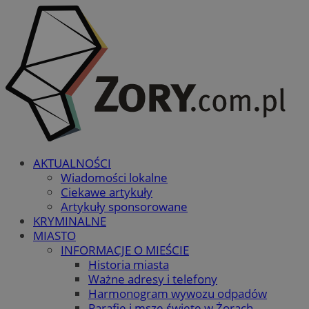
AKTUALNOŚCI
Wiadomości lokalne
Ciekawe artykuły
Artykuły sponsorowane
KRYMINALNE
MIASTO
INFORMACJE O MIEŚCIE
Historia miasta
Ważne adresy i telefony
Harmonogram wywozu odpadów
Parafie i msze święte w Żorach