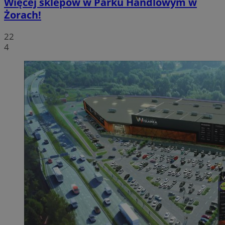
Więcej sklepów w Parku Handlowym w
Żorach!
22
4