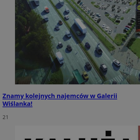
Znamy kolejnych najemców w Galerii
Wiślanka!
21