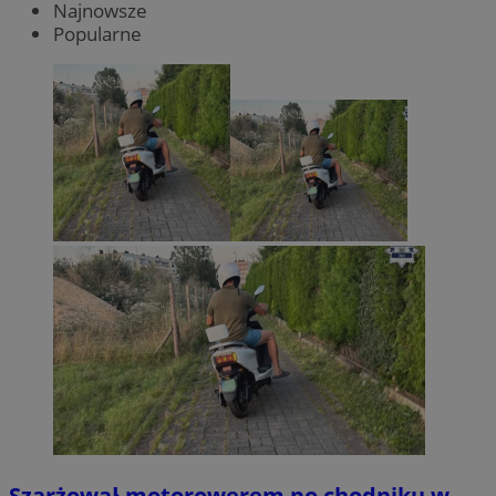
Najnowsze
Popularne
Szarżował motorowerem po chodniku w