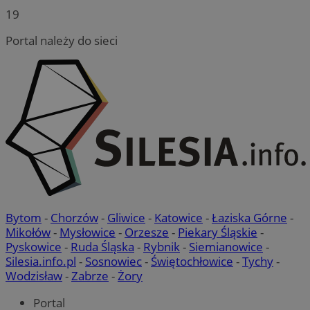
19
Portal należy do sieci
Bytom
-
Chorzów
-
Gliwice
-
Katowice
-
Łaziska Górne
-
Mikołów
-
Mysłowice
-
Orzesze
-
Piekary Śląskie
-
Pyskowice
-
Ruda Śląska
-
Rybnik
-
Siemianowice
-
Silesia.info.pl
-
Sosnowiec
-
Świętochłowice
-
Tychy
-
Wodzisław
-
Zabrze
-
Żory
Portal