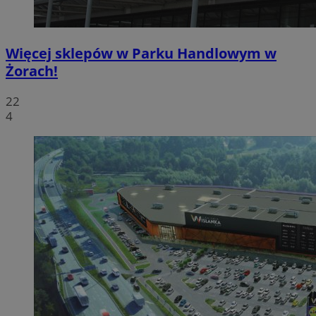
Więcej sklepów w Parku Handlowym w
Żorach!
22
4