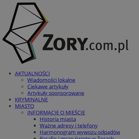
AKTUALNOŚCI
Wiadomości lokalne
Ciekawe artykuły
Artykuły sponsorowane
KRYMINALNE
MIASTO
INFORMACJE O MIEŚCIE
Historia miasta
Ważne adresy i telefony
Harmonogram wywozu odpadów
Parafie i msze święte w Żorach