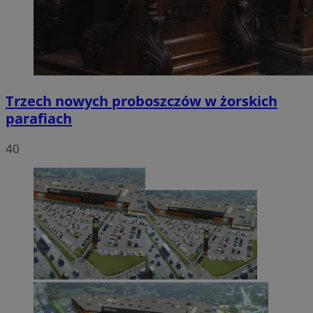
Trzech nowych proboszczów w żorskich
parafiach
40