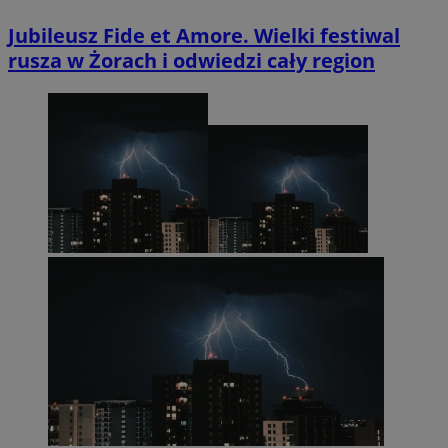
Jubileusz Fide et Amore. Wielki festiwal
rusza w Żorach i odwiedzi cały region