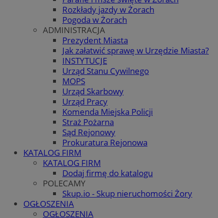
Rozkłady jazdy w Żorach
Pogoda w Żorach
ADMINISTRACJA
Prezydent Miasta
Jak załatwić sprawę w Urzędzie Miasta?
INSTYTUCJE
Urząd Stanu Cywilnego
MOPS
Urząd Skarbowy
Urząd Pracy
Komenda Miejska Policji
Straż Pożarna
Sąd Rejonowy
Prokuratura Rejonowa
KATALOG FIRM
KATALOG FIRM
Dodaj firmę do katalogu
POLECAMY
Skup.io - Skup nieruchomości Żory
OGŁOSZENIA
OGŁOSZENIA