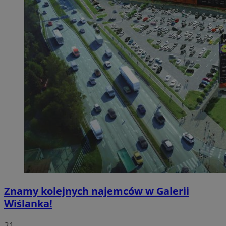
Znamy kolejnych najemców w Galerii
Wiślanka!
21