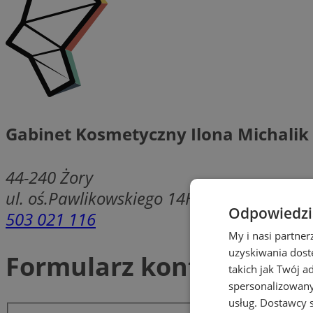
Gabinet Kosmetyczny Ilona Michalik
44-240
Żory
ul. oś.Pawlikowskiego 14H/1
Odpowiedzia
503 021 116
My i nasi partne
uzyskiwania dost
Formularz kontaktowy
takich jak Twój a
spersonalizowanyc
usług.
Dostawcy s