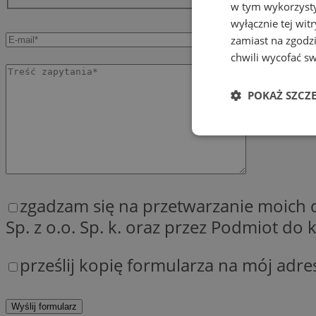
w tym wykorzysty
wyłącznie tej wi
zamiast na zgodz
chwili wycofać s
POKAŻ SZCZ
Niezbędne
zgadzam się na przetwarzanie moich
Sp. z o.o. Sp. k. oraz przez Podmiot d
Ni
prześlij kopię formularza na mój adre
Niezbędne pliki cook
zarządzanie kontem. 
Nazwa