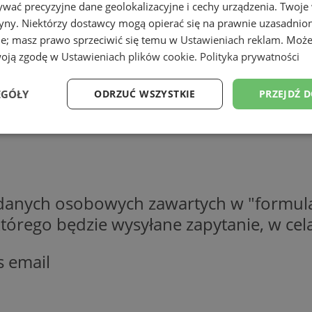
wać precyzyjne dane geolokalizacyjne i cechy urządzenia. Twoje
tryny. Niektórzy dostawcy mogą opierać się na prawnie uzasadnio
ie; masz prawo sprzeciwić się temu w
Ustawieniach reklam
. Może
woją zgodę w
Ustawieniach plików cookie
.
Polityka prywatności
EGÓŁY
ODRZUĆ WSZYSTKIE
PRZEJDŹ 
Wydajność
Targetowanie
Funkcjonalność
Ni
 danych osobowych zawartych w "formula
o którego będzie wysyłane zapytanie, w c
ezbędne
Wydajność
Targetowanie
Funkcjonalność
Niesklasyfikow
s email
ie umożliwiają korzystanie z podstawowych funkcji strony internetowej, takich jak log
Bez niezbędnych plików cookie nie można prawidłowo korzystać ze strony internetowe
Okres
Provider
/
Domena
Opis
przechowywania