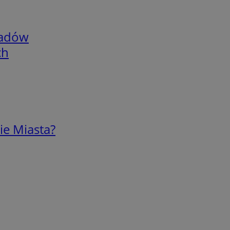
adów
ch
ie Miasta?