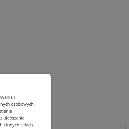
ywania i
danych osobowych,
etlania
az ulepszania
 i innych celach,