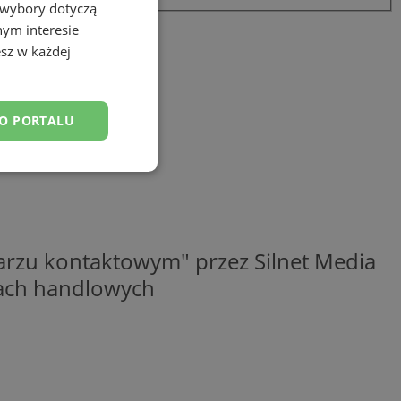
 wybory dotyczą
nym interesie
sz w każdej
DO PORTALU
esklasyfikowane
rzu kontaktowym" przez Silnet Media
elach handlowych
ane
owanie użytkownika i
j.