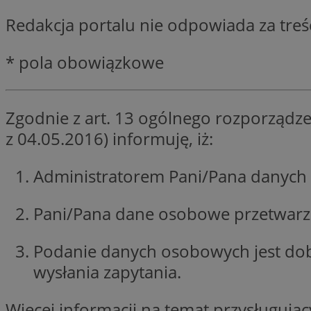
SessID
Redakcja portalu nie odpowiada za tre
QeSessID
MvSessID
* pola obowiązkowe
__cf_bm
Zgodnie z art. 13 ogólnego rozporządze
suid
z 04.05.2016) informuję, iż:
INGRESSCOOKIE
Administratorem Pani/Pana danych 
Pani/Pana dane osobowe przetwarzan
euds
Podanie danych osobowych jest do
VISITOR_PRIVACY_
wysłania zapytania.
Więcej informacji na temat przysługuj