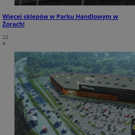
Więcej sklepów w Parku Handlowym w
Żorach!
22
4