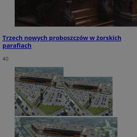
Trzech nowych proboszczów w żorskich
parafiach
40