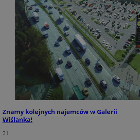
Znamy kolejnych najemców w Galerii
Wiślanka!
21