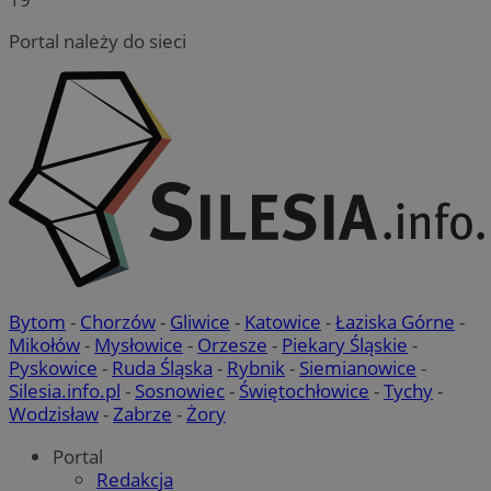
Portal należy do sieci
Bytom
-
Chorzów
-
Gliwice
-
Katowice
-
Łaziska Górne
-
Mikołów
-
Mysłowice
-
Orzesze
-
Piekary Śląskie
-
Pyskowice
-
Ruda Śląska
-
Rybnik
-
Siemianowice
-
Silesia.info.pl
-
Sosnowiec
-
Świętochłowice
-
Tychy
-
Wodzisław
-
Zabrze
-
Żory
Portal
Redakcja