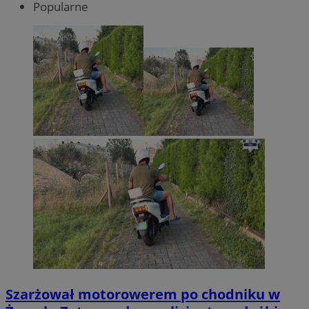
Popularne
Szarżował motorowerem po chodniku w