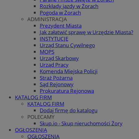
Rozkłady jazdy w Żorach
Pogoda w Żorach
ADMINISTRACJA
Prezydent Miasta
Jak załatwić sprawę w Urzędzie Miasta?
INSTYTUCJE
Urząd Stanu Cywilnego
MOPS
Urząd Skarbowy
Urząd Pracy
Komenda Miejska Policji
Straż Pożarna
Sąd Rejonowy
Prokuratura Rejonowa
KATALOG FIRM
KATALOG FIRM
Dodaj firmę do katalogu
POLECAMY
Skup.io - Skup nieruchomości Żory
OGŁOSZENIA
OGŁOSZENIA