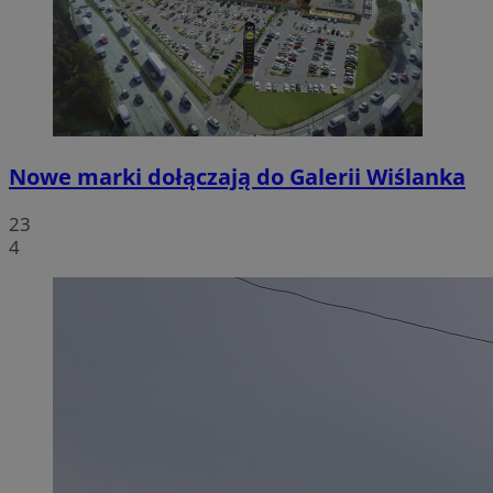
Nowe marki dołączają do Galerii Wiślanka
23
4