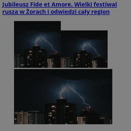
Jubileusz Fide et Amore. Wielki festiwal
rusza w Żorach i odwiedzi cały region