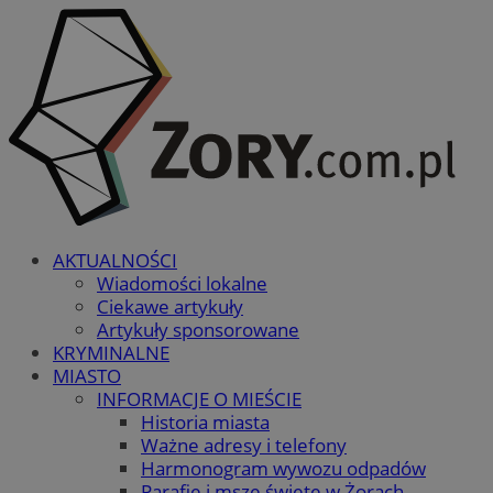
AKTUALNOŚCI
Wiadomości lokalne
Ciekawe artykuły
Artykuły sponsorowane
KRYMINALNE
MIASTO
INFORMACJE O MIEŚCIE
Historia miasta
Ważne adresy i telefony
Harmonogram wywozu odpadów
Parafie i msze święte w Żorach