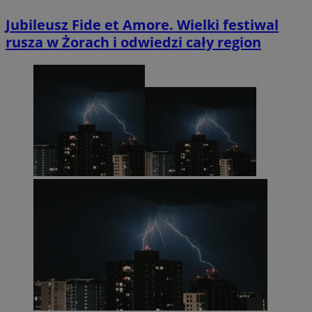
Jubileusz Fide et Amore. Wielki festiwal
rusza w Żorach i odwiedzi cały region