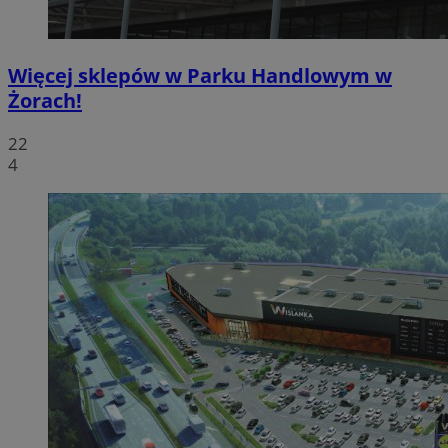
Więcej sklepów w Parku Handlowym w
Żorach!
22
4