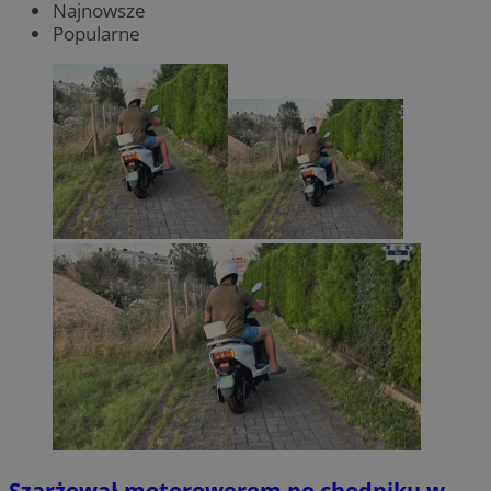
Najnowsze
Popularne
Szarżował motorowerem po chodniku w