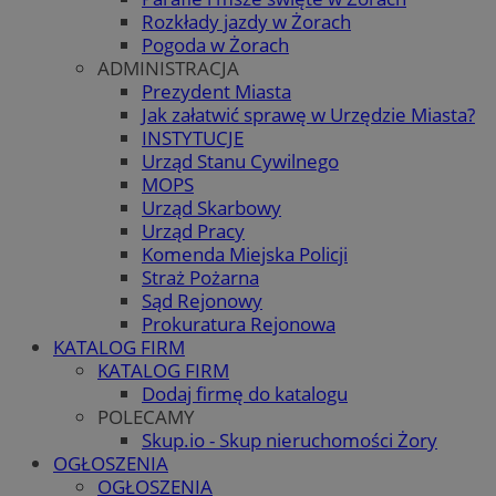
Rozkłady jazdy w Żorach
Pogoda w Żorach
ADMINISTRACJA
Prezydent Miasta
Jak załatwić sprawę w Urzędzie Miasta?
INSTYTUCJE
Urząd Stanu Cywilnego
MOPS
Urząd Skarbowy
Urząd Pracy
Komenda Miejska Policji
Straż Pożarna
Sąd Rejonowy
Prokuratura Rejonowa
KATALOG FIRM
KATALOG FIRM
Dodaj firmę do katalogu
POLECAMY
Skup.io - Skup nieruchomości Żory
OGŁOSZENIA
OGŁOSZENIA