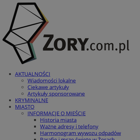
AKTUALNOŚCI
Wiadomości lokalne
Ciekawe artykuły
Artykuły sponsorowane
KRYMINALNE
MIASTO
INFORMACJE O MIEŚCIE
Historia miasta
Ważne adresy i telefony
Harmonogram wywozu odpadów
Parafie i msze święte w Żorach