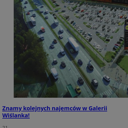
Znamy kolejnych najemców w Galerii
Wiślanka!
21