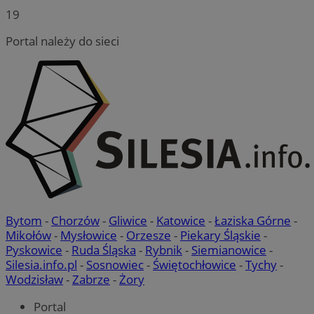
19
Portal należy do sieci
Bytom
-
Chorzów
-
Gliwice
-
Katowice
-
Łaziska Górne
-
Mikołów
-
Mysłowice
-
Orzesze
-
Piekary Śląskie
-
Pyskowice
-
Ruda Śląska
-
Rybnik
-
Siemianowice
-
Silesia.info.pl
-
Sosnowiec
-
Świętochłowice
-
Tychy
-
Wodzisław
-
Zabrze
-
Żory
Portal