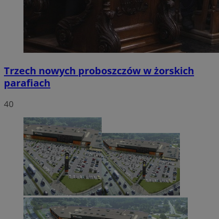
Trzech nowych proboszczów w żorskich
parafiach
40