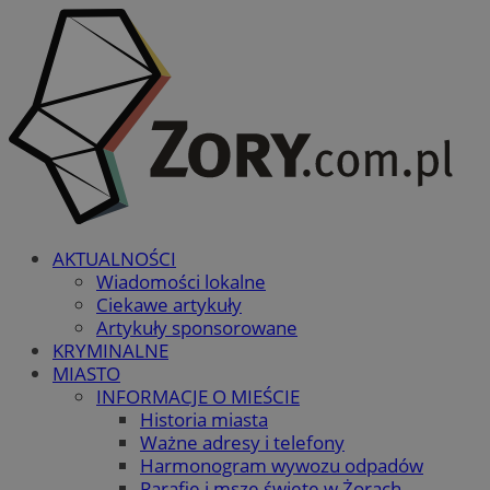
AKTUALNOŚCI
Wiadomości lokalne
Ciekawe artykuły
Artykuły sponsorowane
KRYMINALNE
MIASTO
INFORMACJE O MIEŚCIE
Historia miasta
Ważne adresy i telefony
Harmonogram wywozu odpadów
Parafie i msze święte w Żorach