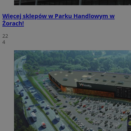
Więcej sklepów w Parku Handlowym w
Żorach!
22
4