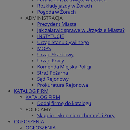
Rozkłady jazdy w Żorach
Pogoda w Żorach
ADMINISTRACJA
Prezydent Miasta
Jak załatwić sprawę w Urzędzie Miasta?
INSTYTUCJE
Urząd Stanu Cywilnego
MOPS
Urząd Skarbowy
Urząd Pracy
Komenda Miejska Policji
Straż Pożarna
Sąd Rejonowy
Prokuratura Rejonowa
KATALOG FIRM
KATALOG FIRM
Dodaj firmę do katalogu
POLECAMY
Skup.io - Skup nieruchomości Żory
OGŁOSZENIA
OGŁOSZENIA