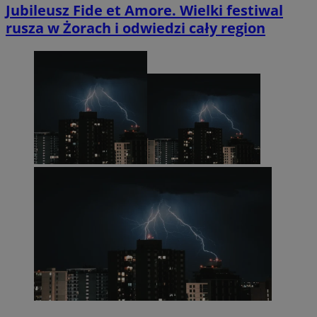
Jubileusz Fide et Amore. Wielki festiwal
rusza w Żorach i odwiedzi cały region