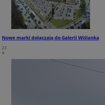
Nowe marki dołączają do Galerii Wiślanka
23
4