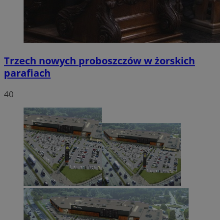
Trzech nowych proboszczów w żorskich
parafiach
40