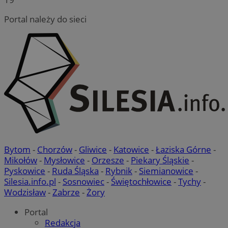
Portal należy do sieci
Bytom
-
Chorzów
-
Gliwice
-
Katowice
-
Łaziska Górne
-
Mikołów
-
Mysłowice
-
Orzesze
-
Piekary Śląskie
-
Pyskowice
-
Ruda Śląska
-
Rybnik
-
Siemianowice
-
Silesia.info.pl
-
Sosnowiec
-
Świętochłowice
-
Tychy
-
Wodzisław
-
Zabrze
-
Żory
Portal
Redakcja