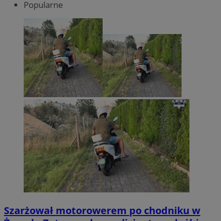
Popularne
Szarżował motorowerem po chodniku w