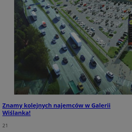
Znamy kolejnych najemców w Galerii
Wiślanka!
21