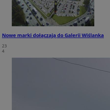
Nowe marki dołączają do Galerii Wiślanka
23
4