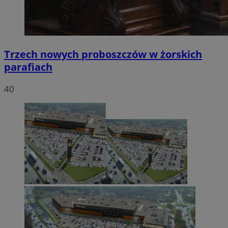
Trzech nowych proboszczów w żorskich
parafiach
40