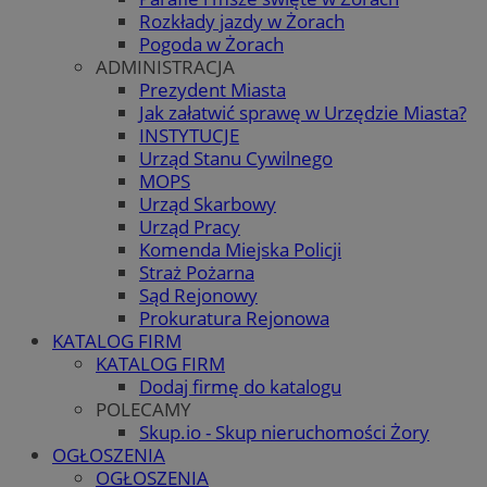
Rozkłady jazdy w Żorach
Pogoda w Żorach
ADMINISTRACJA
Prezydent Miasta
Jak załatwić sprawę w Urzędzie Miasta?
INSTYTUCJE
Urząd Stanu Cywilnego
MOPS
Urząd Skarbowy
Urząd Pracy
Komenda Miejska Policji
Straż Pożarna
Sąd Rejonowy
Prokuratura Rejonowa
KATALOG FIRM
KATALOG FIRM
Dodaj firmę do katalogu
POLECAMY
Skup.io - Skup nieruchomości Żory
OGŁOSZENIA
OGŁOSZENIA