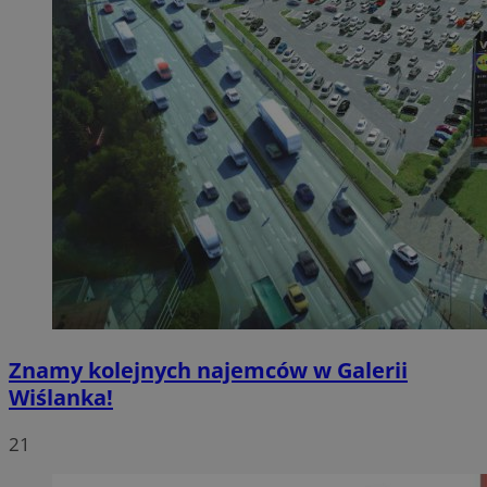
Znamy kolejnych najemców w Galerii
Wiślanka!
21