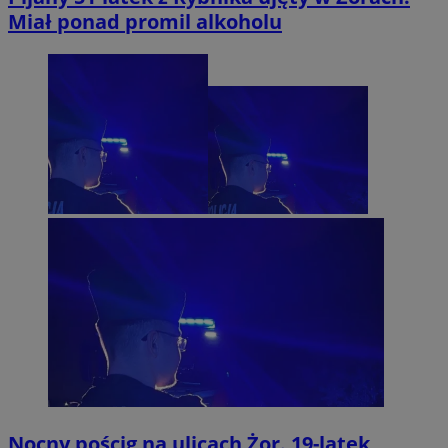
Miał ponad promil alkoholu
Nocny pościg na ulicach Żor. 19-latek