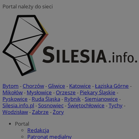
Portal należy do sieci
Bytom
-
Chorzów
-
Gliwice
-
Katowice
-
Łaziska Górne
-
Mikołów
-
Mysłowice
-
Orzesze
-
Piekary Śląskie
-
Pyskowice
-
Ruda Śląska
-
Rybnik
-
Siemianowice
-
Silesia.info.pl
-
Sosnowiec
-
Świętochłowice
-
Tychy
-
Wodzisław
-
Zabrze
-
Żory
Portal
Redakcja
Patronat medialny