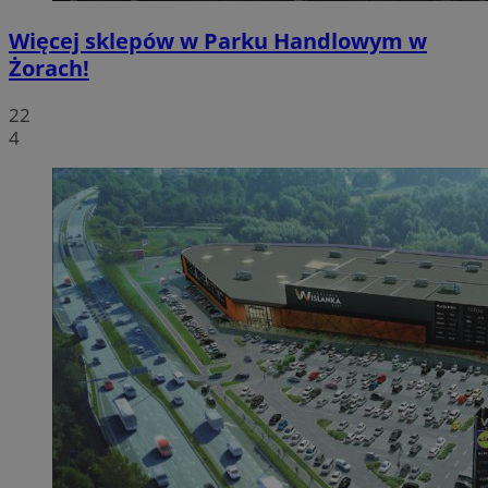
Więcej sklepów w Parku Handlowym w
Żorach!
22
4