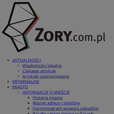
AKTUALNOŚCI
Wiadomości lokalne
Ciekawe artykuły
Artykuły sponsorowane
KRYMINALNE
MIASTO
INFORMACJE O MIEŚCIE
Historia miasta
Ważne adresy i telefony
Harmonogram wywozu odpadów
Parafie i msze święte w Żorach