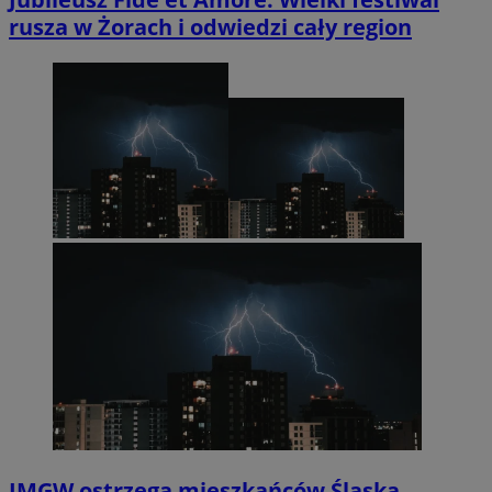
rusza w Żorach i odwiedzi cały region
IMGW ostrzega mieszkańców Śląska.