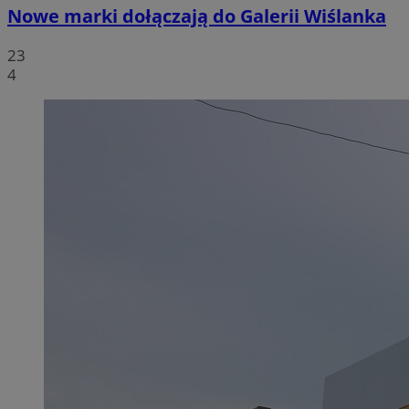
Nowe marki dołączają do Galerii Wiślanka
23
4