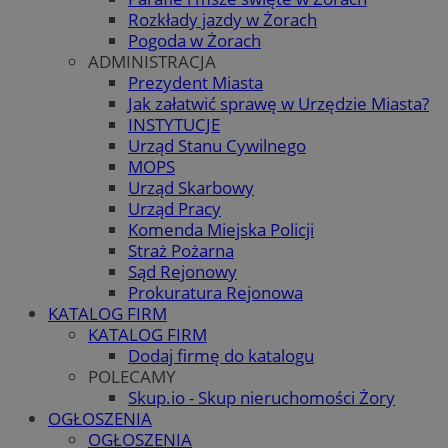
Rozkłady jazdy w Żorach
Pogoda w Żorach
ADMINISTRACJA
Prezydent Miasta
Jak załatwić sprawę w Urzędzie Miasta?
INSTYTUCJE
Urząd Stanu Cywilnego
MOPS
Urząd Skarbowy
Urząd Pracy
Komenda Miejska Policji
Straż Pożarna
Sąd Rejonowy
Prokuratura Rejonowa
KATALOG FIRM
KATALOG FIRM
Dodaj firmę do katalogu
POLECAMY
Skup.io - Skup nieruchomości Żory
OGŁOSZENIA
OGŁOSZENIA