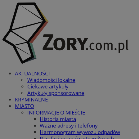
AKTUALNOŚCI
Wiadomości lokalne
Ciekawe artykuły
Artykuły sponsorowane
KRYMINALNE
MIASTO
INFORMACJE O MIEŚCIE
Historia miasta
Ważne adresy i telefony
Harmonogram wywozu odpadów
Parafie i msze święte w Żorach