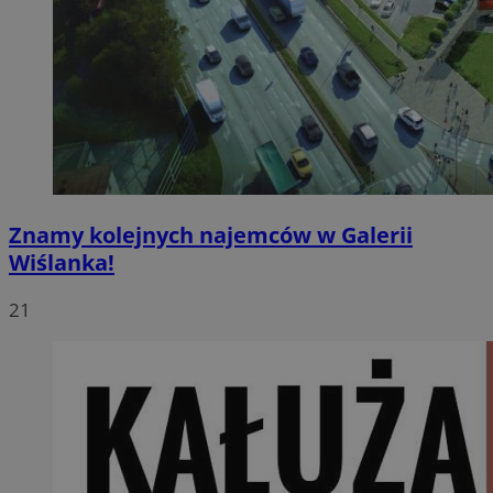
Znamy kolejnych najemców w Galerii
Wiślanka!
21