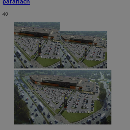
parafiach
40