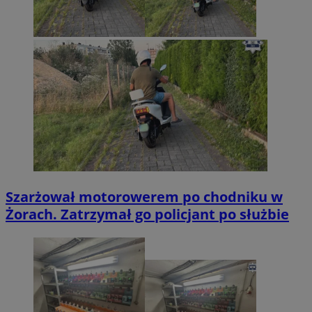
Szarżował motorowerem po chodniku w
Żorach. Zatrzymał go policjant po służbie