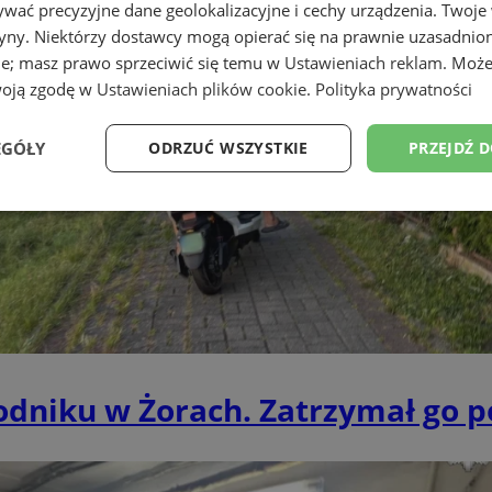
wać precyzyjne dane geolokalizacyjne i cechy urządzenia. Twoje
tryny. Niektórzy dostawcy mogą opierać się na prawnie uzasadnio
ie; masz prawo sprzeciwić się temu w
Ustawieniach reklam
. Może
woją zgodę w
Ustawieniach plików cookie
.
Polityka prywatności
EGÓŁY
ODRZUĆ WSZYSTKIE
PRZEJDŹ 
Wydajność
Targetowanie
Funkcjonalność
Ni
ezbędne
Wydajność
Targetowanie
Funkcjonalność
Niesklasyfikow
niku w Żorach. Zatrzymał go pol
ie umożliwiają korzystanie z podstawowych funkcji strony internetowej, takich jak log
Bez niezbędnych plików cookie nie można prawidłowo korzystać ze strony internetowe
Okres
Provider
/
Domena
Opis
przechowywania