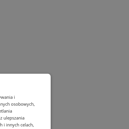
ywania i
danych osobowych,
etlania
az ulepszania
 i innych celach,