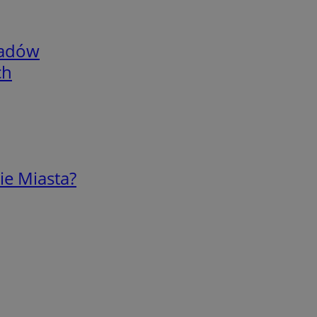
adów
ch
ie Miasta?