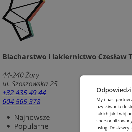
Blacharstwo i lakiernictwo Czesław
44-240
Żory
ul. Szoszowska 25
Odpowiedzia
+32 435 49 44
604 565 378
My i nasi partne
uzyskiwania dost
takich jak Twój a
Najnowsze
spersonalizowanyc
Popularne
usług.
Dostawcy s