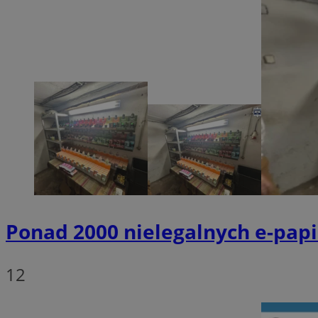
SessID
QeSessID
MvSessID
__cf_bm
suid
INGRESSCOOKIE
euds
Ponad 2000 nielegalnych e-papi
VISITOR_PRIVACY_
12