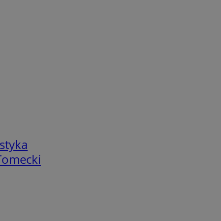
styka
 Tomecki