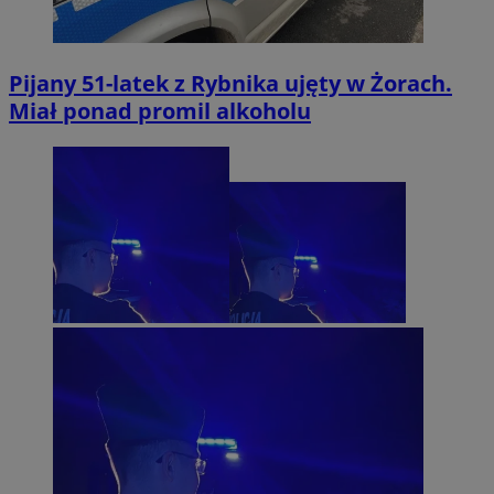
Pijany 51-latek z Rybnika ujęty w Żorach.
Miał ponad promil alkoholu