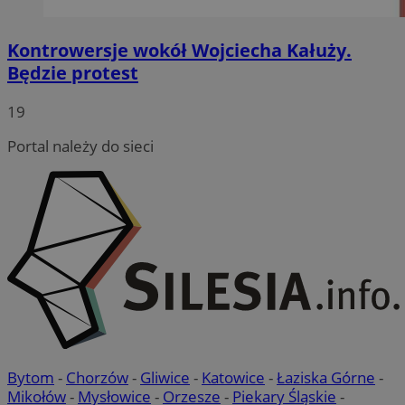
Kontrowersje wokół Wojciecha Kałuży.
Będzie protest
19
Portal należy do sieci
Bytom
-
Chorzów
-
Gliwice
-
Katowice
-
Łaziska Górne
-
Mikołów
-
Mysłowice
-
Orzesze
-
Piekary Śląskie
-