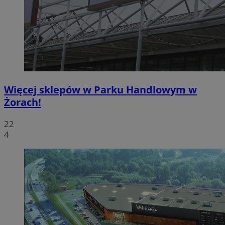
Więcej sklepów w Parku Handlowym w
Żorach!
22
4