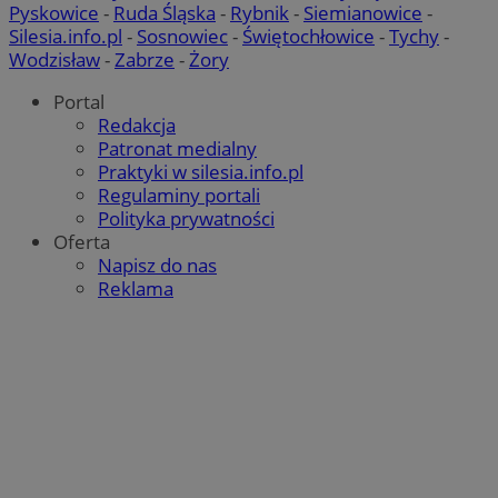
Pyskowice
-
Ruda Śląska
-
Rybnik
-
Siemianowice
-
Silesia.info.pl
-
Sosnowiec
-
Świętochłowice
-
Tychy
-
Wodzisław
-
Zabrze
-
Żory
Portal
Redakcja
Patronat medialny
Praktyki w silesia.info.pl
Regulaminy portali
Polityka prywatności
Oferta
Napisz do nas
Reklama