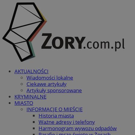
AKTUALNOŚCI
Wiadomości lokalne
Ciekawe artykuły
Artykuły sponsorowane
KRYMINALNE
MIASTO
INFORMACJE O MIEŚCIE
Historia miasta
Ważne adresy i telefony
Harmonogram wywozu odpadów
Parafie i msze święte w Żorach