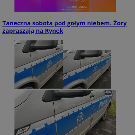
Taneczna sobota pod gołym niebem. Żory
zapraszają na Rynek