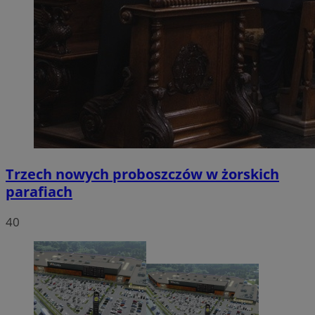
Trzech nowych proboszczów w żorskich
parafiach
40