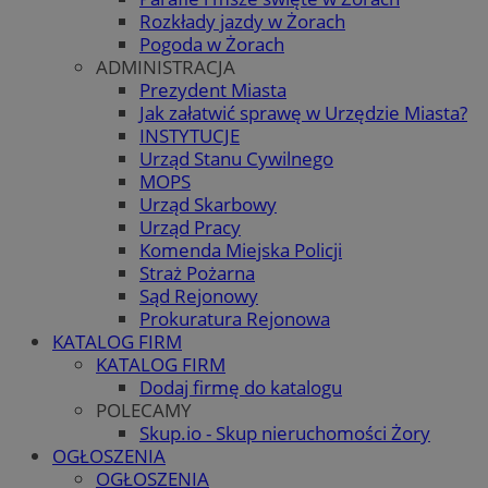
Rozkłady jazdy w Żorach
Pogoda w Żorach
ADMINISTRACJA
Prezydent Miasta
Jak załatwić sprawę w Urzędzie Miasta?
INSTYTUCJE
Urząd Stanu Cywilnego
MOPS
Urząd Skarbowy
Urząd Pracy
Komenda Miejska Policji
Straż Pożarna
Sąd Rejonowy
Prokuratura Rejonowa
KATALOG FIRM
KATALOG FIRM
Dodaj firmę do katalogu
POLECAMY
Skup.io - Skup nieruchomości Żory
OGŁOSZENIA
OGŁOSZENIA