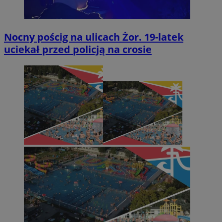
Nocny pościg na ulicach Żor. 19-latek
uciekał przed policją na crosie