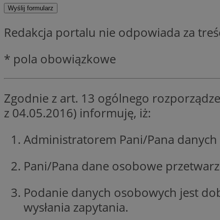
SessID
QeSessID
Redakcja portalu nie odpowiada za tre
MvSessID
__cf_bm
* pola obowiązkowe
suid
Zgodnie z art. 13 ogólnego rozporządze
z 04.05.2016) informuję, iż:
INGRESSCOOKIE
Administratorem Pani/Pana danych 
euds
Pani/Pana dane osobowe przetwarzan
VISITOR_PRIVACY_
Podanie danych osobowych jest do
wysłania zapytania.