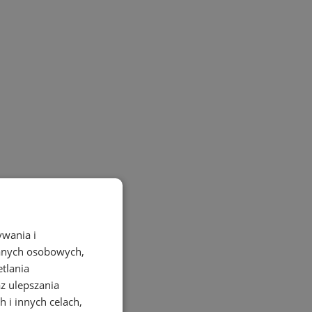
ywania i
danych osobowych,
etlania
az ulepszania
 i innych celach,