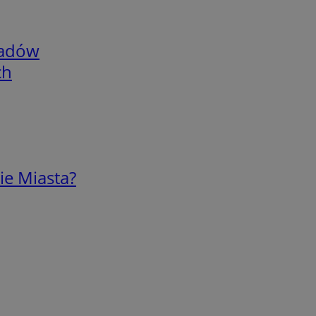
adów
ch
ie Miasta?