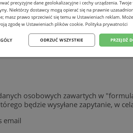
wać precyzyjne dane geolokalizacyjne i cechy urządzenia. Twoje
tryny. Niektórzy dostawcy mogą opierać się na prawnie uzasadnio
ie; masz prawo sprzeciwić się temu w
Ustawieniach reklam
. Może
woją zgodę w
Ustawieniach plików cookie
.
Polityka prywatności
EGÓŁY
ODRZUĆ WSZYSTKIE
PRZEJDŹ 
Wydajność
Targetowanie
Funkcjonalność
Ni
 danych osobowych zawartych w "formula
ezbędne
Wydajność
Targetowanie
Funkcjonalność
Niesklasyfikow
o którego będzie wysyłane zapytanie, w c
ie umożliwiają korzystanie z podstawowych funkcji strony internetowej, takich jak log
Bez niezbędnych plików cookie nie można prawidłowo korzystać ze strony internetowe
s email
Okres
Provider
/
Domena
Opis
przechowywania