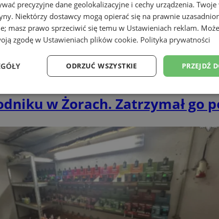
wać precyzyjne dane geolokalizacyjne i cechy urządzenia. Twoje
tryny. Niektórzy dostawcy mogą opierać się na prawnie uzasadnio
ie; masz prawo sprzeciwić się temu w
Ustawieniach reklam
. Może
woją zgodę w
Ustawieniach plików cookie
.
Polityka prywatności
EGÓŁY
ODRZUĆ WSZYSTKIE
PRZEJDŹ 
Wydajność
Targetowanie
Funkcjonalność
Ni
niku w Żorach. Zatrzymał go pol
ezbędne
Wydajność
Targetowanie
Funkcjonalność
Niesklasyfikow
ie umożliwiają korzystanie z podstawowych funkcji strony internetowej, takich jak log
Bez niezbędnych plików cookie nie można prawidłowo korzystać ze strony internetowe
Okres
Provider
/
Domena
Opis
przechowywania