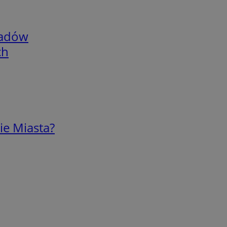
adów
ch
ie Miasta?