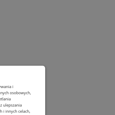
ywania i
danych osobowych,
etlania
az ulepszania
 i innych celach,