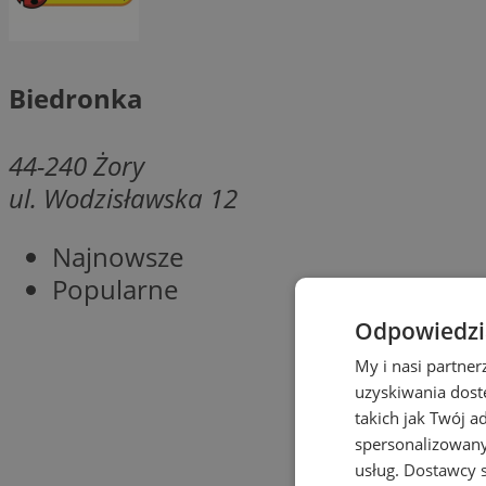
Biedronka
44-240
Żory
ul. Wodzisławska 12
Najnowsze
Popularne
Odpowiedzia
My i nasi partne
uzyskiwania dost
takich jak Twój a
spersonalizowanyc
usług.
Dostawcy s