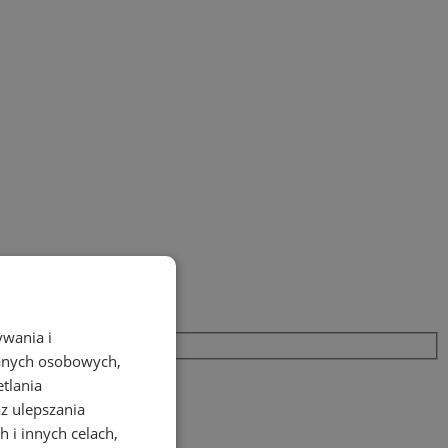
ywania i
danych osobowych,
etlania
az ulepszania
 i innych celach,