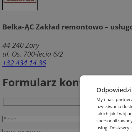
Belka-ĄC Zakład remontowo – usłu
44-240
Żory
ul. Os. 700-lecia 6/2
+32 434 14 36
Formularz kontaktowy
Odpowiedzia
My i nasi partne
uzyskiwania dost
takich jak Twój a
spersonalizowanyc
usług.
Dostawcy s