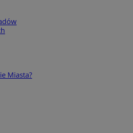
adów
ch
ie Miasta?