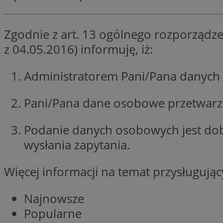
SessID
QeSessID
Zgodnie z art. 13 ogólnego rozporządze
MvSessID
z 04.05.2016) informuję, iż:
__cf_bm
Administratorem Pani/Pana danych 
suid
Pani/Pana dane osobowe przetwarzan
INGRESSCOOKIE
Podanie danych osobowych jest do
wysłania zapytania.
euds
Więcej informacji na temat przysługuj
VISITOR_PRIVACY_
Najnowsze
Popularne