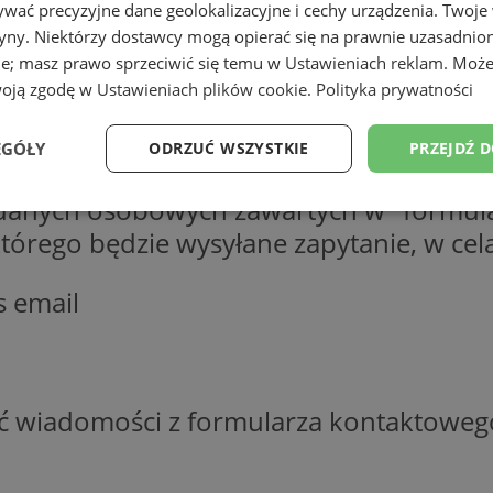
wać precyzyjne dane geolokalizacyjne i cechy urządzenia. Twoje
tryny. Niektórzy dostawcy mogą opierać się na prawnie uzasadnio
ie; masz prawo sprzeciwić się temu w
Ustawieniach reklam
. Może
woją zgodę w
Ustawieniach plików cookie
.
Polityka prywatności
EGÓŁY
ODRZUĆ WSZYSTKIE
PRZEJDŹ 
 danych osobowych zawartych w "formula
Wydajność
Targetowanie
Funkcjonalność
Ni
o którego będzie wysyłane zapytanie, w c
s email
ezbędne
Wydajność
Targetowanie
Funkcjonalność
Niesklasyfikow
ść wiadomości z formularza kontaktoweg
ie umożliwiają korzystanie z podstawowych funkcji strony internetowej, takich jak log
Bez niezbędnych plików cookie nie można prawidłowo korzystać ze strony internetowe
Okres
Provider
/
Domena
Opis
przechowywania