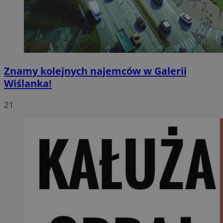
Znamy kolejnych najemców w Galerii
Wiślanka!
21