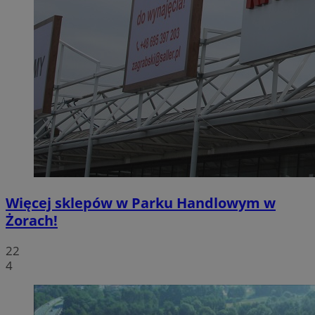
Więcej sklepów w Parku Handlowym w
Żorach!
22
4