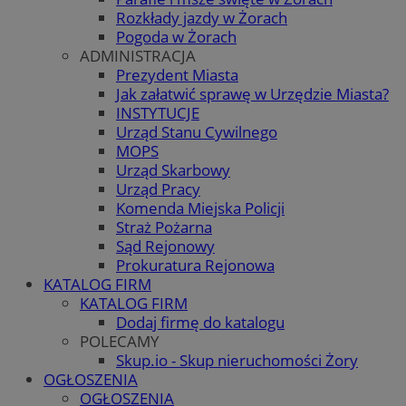
Rozkłady jazdy w Żorach
Pogoda w Żorach
ADMINISTRACJA
Prezydent Miasta
Jak załatwić sprawę w Urzędzie Miasta?
INSTYTUCJE
Urząd Stanu Cywilnego
MOPS
Urząd Skarbowy
Urząd Pracy
Komenda Miejska Policji
Straż Pożarna
Sąd Rejonowy
Prokuratura Rejonowa
KATALOG FIRM
KATALOG FIRM
Dodaj firmę do katalogu
POLECAMY
Skup.io - Skup nieruchomości Żory
OGŁOSZENIA
OGŁOSZENIA