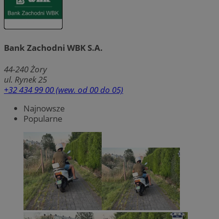
Bank Zachodni WBK S.A.
44-240
Żory
ul. Rynek 25
+32 434 99 00 (wew. od 00 do 05)
Najnowsze
Popularne