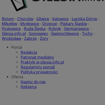
Bytom
-
Chorzów
-
Gliwice
-
Katowice
-
Łaziska Górne
-
Mikołów
-
Mysłowice
-
Orzesze
-
Piekary Śląskie
-
Pyskowice
-
Ruda Śląska
-
Rybnik
-
Siemianowice
-
Silesia.info.pl
-
Sosnowiec
-
Świętochłowice
-
Tychy
-
Wodzisław
-
Zabrze
-
Żory
Portal
Redakcja
Patronat medialny
Praktyki w silesia.info.pl
Regulaminy portali
Polityka prywatności
Oferta
Napisz do nas
Reklama