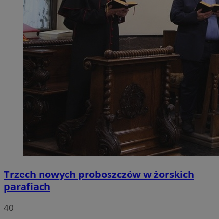
Trzech nowych proboszczów w żorskich
parafiach
40