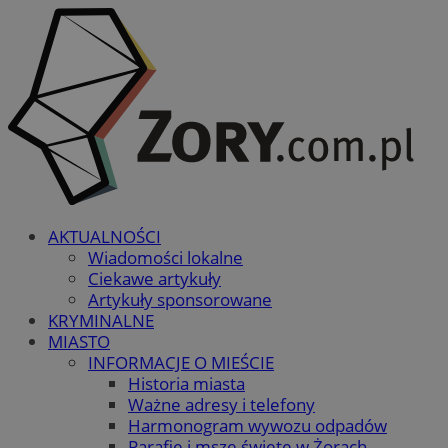
AKTUALNOŚCI
Wiadomości lokalne
Ciekawe artykuły
Artykuły sponsorowane
KRYMINALNE
MIASTO
INFORMACJE O MIEŚCIE
Historia miasta
Ważne adresy i telefony
Harmonogram wywozu odpadów
Parafie i msze święte w Żorach