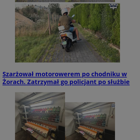
Szarżował motorowerem po chodniku w
Żorach. Zatrzymał go policjant po służbie