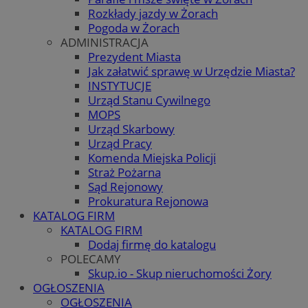
Rozkłady jazdy w Żorach
Pogoda w Żorach
ADMINISTRACJA
Prezydent Miasta
Jak załatwić sprawę w Urzędzie Miasta?
INSTYTUCJE
Urząd Stanu Cywilnego
MOPS
Urząd Skarbowy
Urząd Pracy
Komenda Miejska Policji
Straż Pożarna
Sąd Rejonowy
Prokuratura Rejonowa
KATALOG FIRM
KATALOG FIRM
Dodaj firmę do katalogu
POLECAMY
Skup.io - Skup nieruchomości Żory
OGŁOSZENIA
OGŁOSZENIA