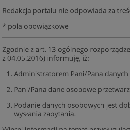
SessID
Redakcja portalu nie odpowiada za tre
QeSessID
MvSessID
* pola obowiązkowe
__cf_bm
Zgodnie z art. 13 ogólnego rozporządze
suid
z 04.05.2016) informuję, iż:
INGRESSCOOKIE
Administratorem Pani/Pana danych 
Pani/Pana dane osobowe przetwarzan
euds
Podanie danych osobowych jest do
VISITOR_PRIVACY_
wysłania zapytania.
Więcej informacji na temat przysługuj