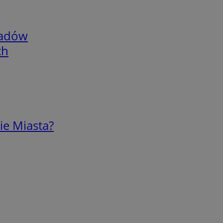
adów
ch
ie Miasta?