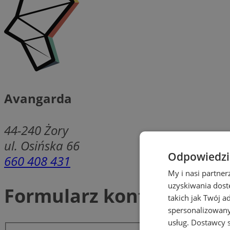
Avangarda
44-240
Żory
ul. Osińska 66
Odpowiedzia
660 408 431
My i nasi partne
uzyskiwania dost
Formularz kontaktowy
takich jak Twój a
spersonalizowanyc
usług.
Dostawcy s