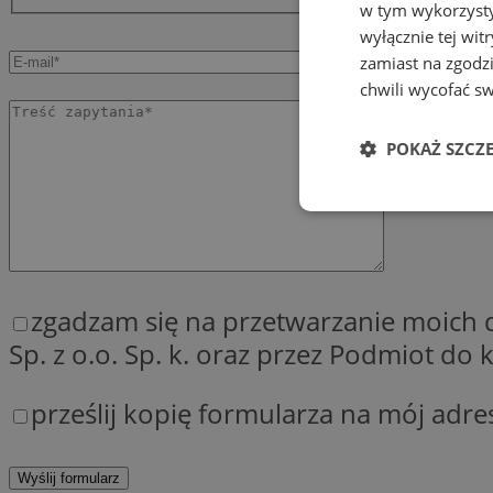
w tym wykorzysty
wyłącznie tej wi
zamiast na zgodz
chwili wycofać s
POKAŻ SZCZ
Niezbędne
zgadzam się na przetwarzanie moich
Sp. z o.o. Sp. k. oraz przez Podmiot d
Ni
prześlij kopię formularza na mój adre
Niezbędne pliki cook
zarządzanie kontem. 
Nazwa