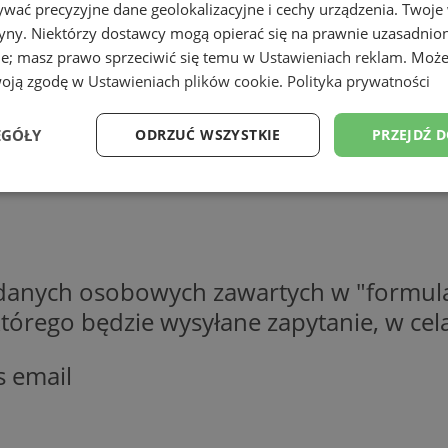
wać precyzyjne dane geolokalizacyjne i cechy urządzenia. Twoje
tryny. Niektórzy dostawcy mogą opierać się na prawnie uzasadnio
ie; masz prawo sprzeciwić się temu w
Ustawieniach reklam
. Może
woją zgodę w
Ustawieniach plików cookie
.
Polityka prywatności
EGÓŁY
ODRZUĆ WSZYSTKIE
PRZEJDŹ 
Wydajność
Targetowanie
Funkcjonalność
Ni
 danych osobowych zawartych w "formula
o którego będzie wysyłane zapytanie, w c
ezbędne
Wydajność
Targetowanie
Funkcjonalność
Niesklasyfikow
s email
ie umożliwiają korzystanie z podstawowych funkcji strony internetowej, takich jak log
Bez niezbędnych plików cookie nie można prawidłowo korzystać ze strony internetowe
Okres
Provider
/
Domena
Opis
przechowywania