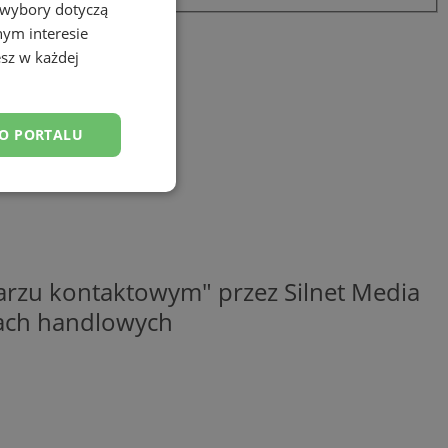
 wybory dotyczą
nym interesie
sz w każdej
DO PORTALU
esklasyfikowane
rzu kontaktowym" przez Silnet Media
elach handlowych
ane
owanie użytkownika i
j.