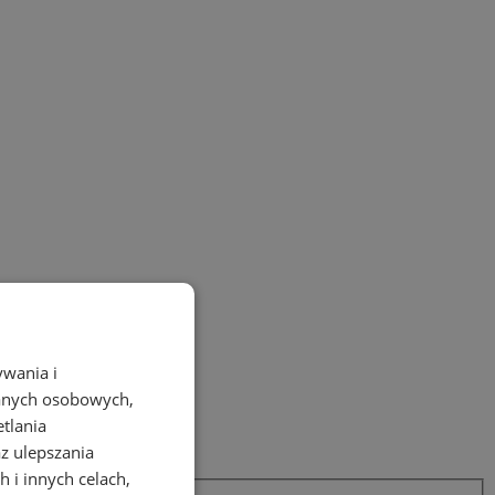
ywania i
danych osobowych,
etlania
az ulepszania
 i innych celach,