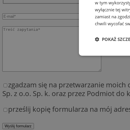
w tym wykorzysty
wyłącznie tej wi
zamiast na zgodz
chwili wycofać s
POKAŻ SZCZ
Niezbędne
zgadzam się na przetwarzanie moich
Sp. z o.o. Sp. k. oraz przez Podmiot d
Ni
prześlij kopię formularza na mój adre
Niezbędne pliki cook
zarządzanie kontem. 
Nazwa