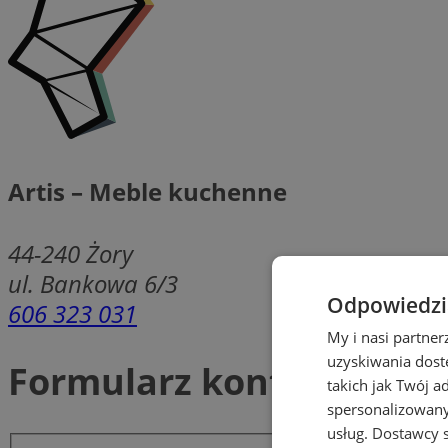
Artis – Meble kuchenne
44-240
Żory
ul. Bankowa 6/3
Odpowiedzia
606 323 031
My i nasi partne
uzyskiwania dost
Formularz kontaktowy
takich jak Twój a
spersonalizowanyc
usług.
Dostawcy s