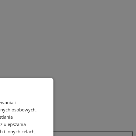
ywania i
danych osobowych,
etlania
az ulepszania
 i innych celach,