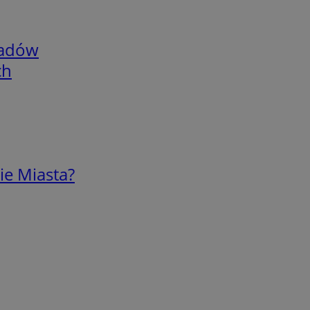
adów
ch
ie Miasta?