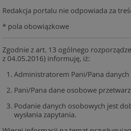
SessID
Redakcja portalu nie odpowiada za tre
QeSessID
MvSessID
* pola obowiązkowe
__cf_bm
Zgodnie z art. 13 ogólnego rozporządze
suid
z 04.05.2016) informuję, iż:
INGRESSCOOKIE
Administratorem Pani/Pana danych 
Pani/Pana dane osobowe przetwarzan
euds
Podanie danych osobowych jest do
VISITOR_PRIVACY_
wysłania zapytania.
Więcej informacji na temat przysługuj