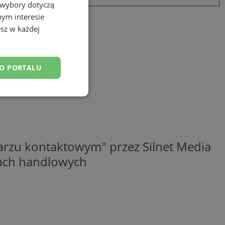
 wybory dotyczą
nym interesie
sz w każdej
DO PORTALU
esklasyfikowane
rzu kontaktowym" przez Silnet Media
elach handlowych
ane
owanie użytkownika i
j.