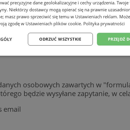
wać precyzyjne dane geolokalizacyjne i cechy urządzenia. Twoje
tryny. Niektórzy dostawcy mogą opierać się na prawnie uzasadnio
ie; masz prawo sprzeciwić się temu w
Ustawieniach reklam
. Może
woją zgodę w
Ustawieniach plików cookie
.
Polityka prywatności
EGÓŁY
ODRZUĆ WSZYSTKIE
PRZEJDŹ 
Wydajność
Targetowanie
Funkcjonalność
Ni
 danych osobowych zawartych w "formula
o którego będzie wysyłane zapytanie, w c
ezbędne
Wydajność
Targetowanie
Funkcjonalność
Niesklasyfikow
s email
ie umożliwiają korzystanie z podstawowych funkcji strony internetowej, takich jak log
Bez niezbędnych plików cookie nie można prawidłowo korzystać ze strony internetowe
Okres
Provider
/
Domena
Opis
przechowywania