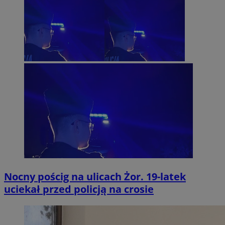
Nocny pościg na ulicach Żor. 19-latek
uciekał przed policją na crosie