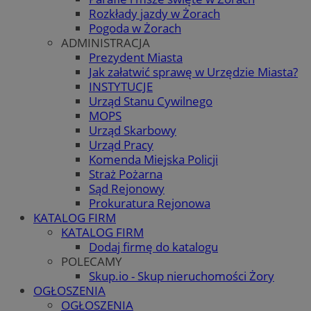
Rozkłady jazdy w Żorach
Pogoda w Żorach
ADMINISTRACJA
Prezydent Miasta
Jak załatwić sprawę w Urzędzie Miasta?
INSTYTUCJE
Urząd Stanu Cywilnego
MOPS
Urząd Skarbowy
Urząd Pracy
Komenda Miejska Policji
Straż Pożarna
Sąd Rejonowy
Prokuratura Rejonowa
KATALOG FIRM
KATALOG FIRM
Dodaj firmę do katalogu
POLECAMY
Skup.io - Skup nieruchomości Żory
OGŁOSZENIA
OGŁOSZENIA