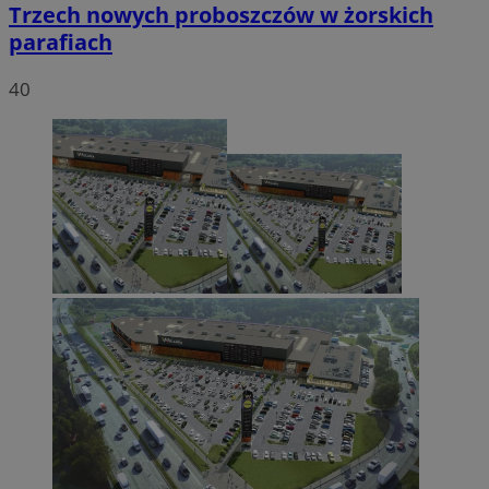
Trzech nowych proboszczów w żorskich
parafiach
40