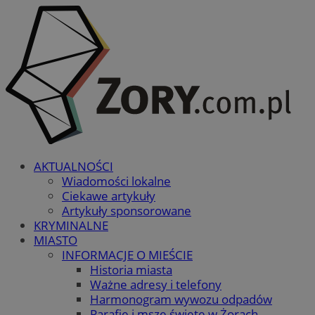
AKTUALNOŚCI
Wiadomości lokalne
Ciekawe artykuły
Artykuły sponsorowane
KRYMINALNE
MIASTO
INFORMACJE O MIEŚCIE
Historia miasta
Ważne adresy i telefony
Harmonogram wywozu odpadów
Parafie i msze święte w Żorach