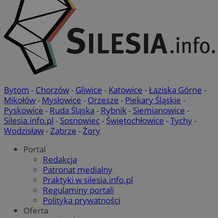
Bytom
-
Chorzów
-
Gliwice
-
Katowice
-
Łaziska Górne
-
Mikołów
-
Mysłowice
-
Orzesze
-
Piekary Śląskie
-
Pyskowice
-
Ruda Śląska
-
Rybnik
-
Siemianowice
-
Silesia.info.pl
-
Sosnowiec
-
Świętochłowice
-
Tychy
-
Wodzisław
-
Zabrze
-
Żory
Portal
Redakcja
Patronat medialny
Praktyki w silesia.info.pl
Regulaminy portali
Polityka prywatności
Oferta