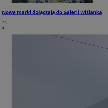
Nowe marki dołączają do Galerii Wiślanka
23
4