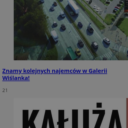
Znamy kolejnych najemców w Galerii
Wiślanka!
21