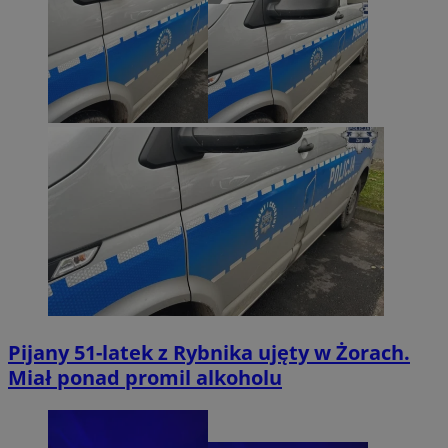
Pijany 51-latek z Rybnika ujęty w Żorach.
Miał ponad promil alkoholu