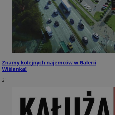
Znamy kolejnych najemców w Galerii
Wiślanka!
21