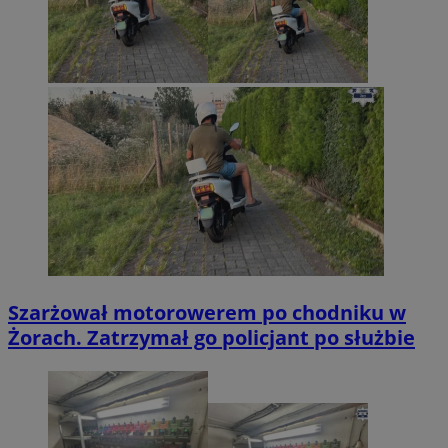
Szarżował motorowerem po chodniku w
Żorach. Zatrzymał go policjant po służbie