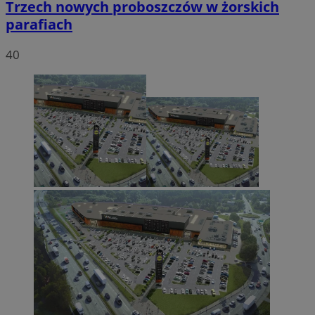
Trzech nowych proboszczów w żorskich
parafiach
40