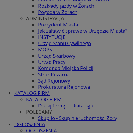
Rozkłady jazdy w Żorach
Pogoda w Żorach
ADMINISTRACJA
Prezydent Miasta
Jak załatwić sprawę w Urzędzie Miasta?
INSTYTUCJE
Urząd Stanu Cywilnego
MOPS
Urząd Skarbowy
Urząd Pracy
Komenda Miejska Policji
Straż Pożarna
Sąd Rejonowy
Prokuratura Rejonowa
KATALOG FIRM
KATALOG FIRM
Dodaj firmę do katalogu
POLECAMY
Skup.io - Skup nieruchomości Żory
OGŁOSZENIA
OGŁOSZENIA