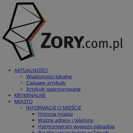
AKTUALNOŚCI
Wiadomości lokalne
Ciekawe artykuły
Artykuły sponsorowane
KRYMINALNE
MIASTO
INFORMACJE O MIEŚCIE
Historia miasta
Ważne adresy i telefony
Harmonogram wywozu odpadów
Parafie i msze święte w Żorach