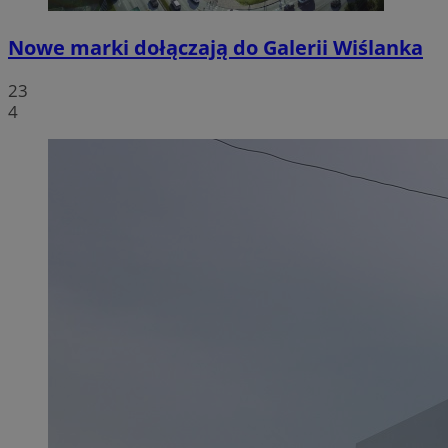
Nowe marki dołączają do Galerii Wiślanka
23
4