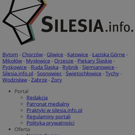
Bytom
-
Chorzów
-
Gliwice
-
Katowice
-
Łaziska Górne
-
Mikołów
-
Mysłowice
-
Orzesze
-
Piekary Śląskie
-
Pyskowice
-
Ruda Śląska
-
Rybnik
-
Siemianowice
-
Silesia.info.pl
-
Sosnowiec
-
Świętochłowice
-
Tychy
-
Wodzisław
-
Zabrze
-
Żory
Portal
Redakcja
Patronat medialny
Praktyki w silesia.info.pl
Regulaminy portali
Polityka prywatności
Oferta