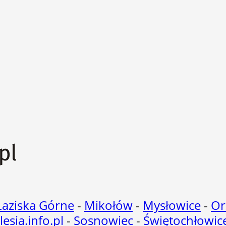
Łaziska Górne
-
Mikołów
-
Mysłowice
-
Or
ilesia.info.pl
-
Sosnowiec
-
Świętochłowic