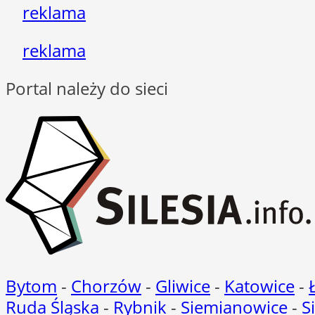
reklama
reklama
Portal należy do sieci
Bytom
-
Chorzów
-
Gliwice
-
Katowice
-
Ruda Śląska
-
Rybnik
-
Siemianowice
-
S