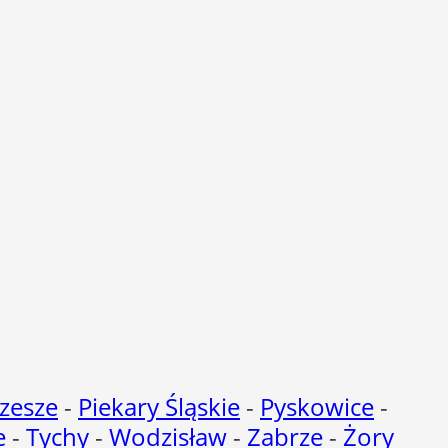
zesze
-
Piekary Śląskie
-
Pyskowice
-
e
-
Tychy
-
Wodzisław
-
Zabrze
-
Żory