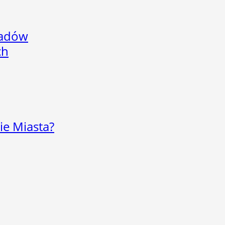
adów
ch
ie Miasta?