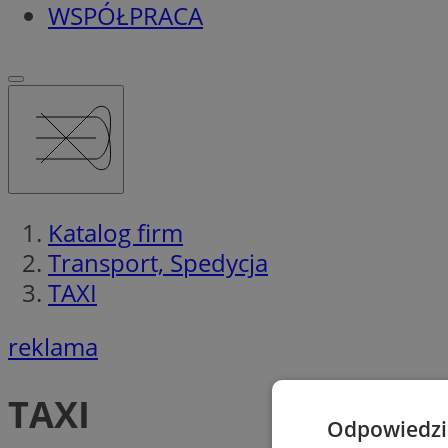
WSPÓŁPRACA
Katalog firm
Transport, Spedycja
TAXI
reklama
TAXI
Odpowiedzia