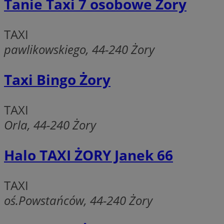
Tanie Taxi 7 osobowe Żory
Ni
Niezbędne pliki cook
TAXI
zarządzanie kontem. 
pawlikowskiego, 44-240 Żory
Nazwa
SessID
Taxi Bingo Żory
QeSessID
MvSessID
TAXI
__cf_bm
Orla, 44-240 Żory
suid
Halo TAXI ŻORY Janek 66
INGRESSCOOKIE
TAXI
oś.Powstańców, 44-240 Żory
euds