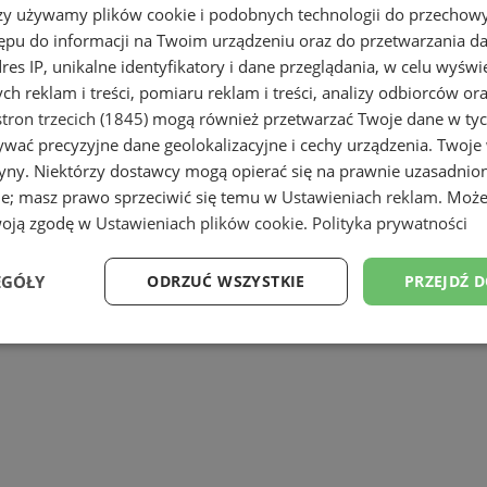
rzy używamy plików cookie i podobnych technologii do przechow
bujesz podwózki? A może wracasz z impr
ępu do informacji na Twoim urządzeniu oraz do przetwarzania 
polecenia w mieście Żory i dojedź szybk
dres IP, unikalne identyfikatory i dane przeglądania, w celu wyświ
h reklam i treści, pomiaru reklam i treści, analizy odbiorców or
tron trzecich (1845)
mogą również przetwarzać Twoje dane w tych
wać precyzyjne dane geolokalizacyjne i cechy urządzenia. Twoje
tryny. Niektórzy dostawcy mogą opierać się na prawnie uzasadnio
ie; masz prawo sprzeciwić się temu w
Ustawieniach reklam
. Może
woją zgodę w
Ustawieniach plików cookie
.
Polityka prywatności
EGÓŁY
ODRZUĆ WSZYSTKIE
PRZEJDŹ 
Wydajność
Targetowanie
Funkcjonalność
Ni