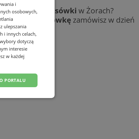
ywania i
ezy? Szukasz
taksówki
w Żorach?
danych osobowych,
o do celu.
Taksówkę
zamówisz w dzień
etlania
az ulepszania
 i innych celach,
 wybory dotyczą
nym interesie
sz w każdej
DO PORTALU
esklasyfikowane