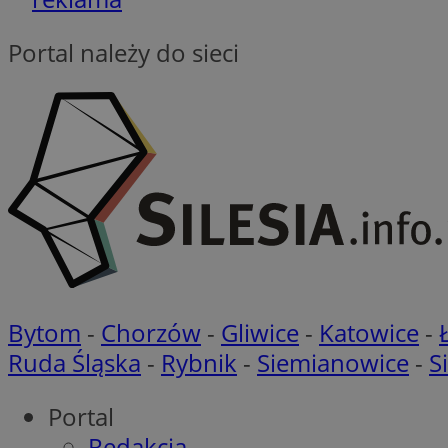
_ga
Portal należy do sieci
DSID
ADKUID
__gpi
bito
ustat_nn9wpgkkgrh
openstat_gid
_clck
rud
openstat_p2pd1X6r
__mguid_
bitoIsSecure
c
Bytom
-
Chorzów
-
Gliwice
-
Katowice
-
Ruda Śląska
-
Rybnik
-
Siemianowice
-
S
pb_rtb_ev_part
VP
Portal
__Secure-
ROLLOUT_TOKEN
Redakcja
openstat_6et11k0