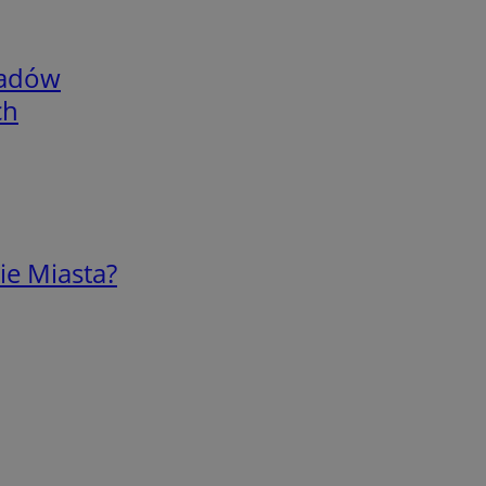
adów
ch
ie Miasta?