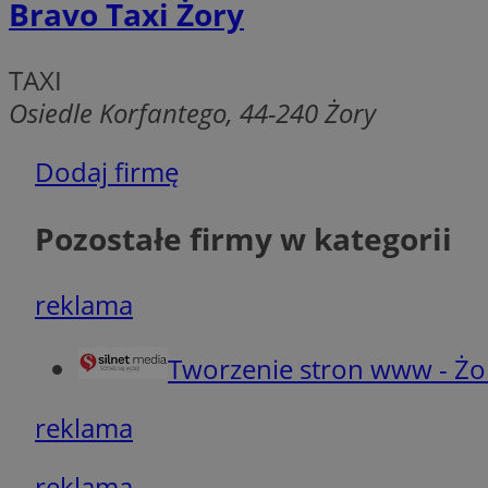
Bravo Taxi Żory
VISITOR_PRIVACY_
TAXI
Osiedle Korfantego, 44-240 Żory
Dodaj firmę
li_gc
Pozostałe firmy w kategorii
CookieScriptConse
reklama
Tworzenie stron www - Żo
Nazwa
reklama
Nazwa
Nazwa
gid_CAESEEbgrCsX
_ga_L2744325BY
reklama
__mguid_
tt_viewer