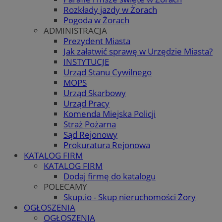
Rozkłady jazdy w Żorach
Pogoda w Żorach
ADMINISTRACJA
Prezydent Miasta
Jak załatwić sprawę w Urzędzie Miasta?
INSTYTUCJE
Urząd Stanu Cywilnego
MOPS
Urząd Skarbowy
Urząd Pracy
Komenda Miejska Policji
Straż Pożarna
Sąd Rejonowy
Prokuratura Rejonowa
KATALOG FIRM
KATALOG FIRM
Dodaj firmę do katalogu
POLECAMY
Skup.io - Skup nieruchomości Żory
OGŁOSZENIA
OGŁOSZENIA