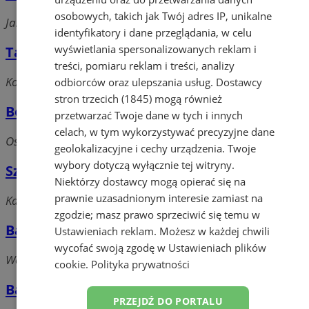
osobowych, takich jak Twój adres IP, unikalne
Jasna, 44-240 Żory
identyfikatory i dane przeglądania, w celu
wyświetlania spersonalizowanych reklam i
Tabakiera
treści, pomiaru reklam i treści, analizy
Kościuszki, 44-240 Żory
odbiorców oraz ulepszania usług.
Dostawcy
stron trzecich (1845)
mogą również
Bogusia Drink-bar
przetwarzać Twoje dane w tych i innych
celach, w tym wykorzystywać precyzyjne dane
Os. Pawlikowskiego, 44-240 Żory
geolokalizacyjne i cechy urządzenia. Twoje
wybory dotyczą wyłącznie tej witryny.
Szałas Bar
Niektórzy dostawcy mogą opierać się na
prawnie uzasadnionym interesie zamiast na
Katowicka, 44-240 Żory
zgodzie; masz prawo sprzeciwić się temu w
Bar-Zajazd Cymes
Ustawieniach reklam
. Możesz w każdej chwili
wycofać swoją zgodę w
Ustawieniach plików
Wodzisławska, 44-240 Żory
cookie
.
Polityka prywatności
Bar Jesion
PRZEJDŹ DO PORTALU