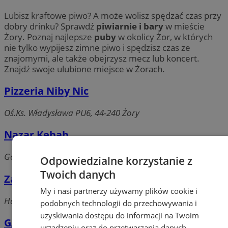
Lubisz kraftowe piwo? A może wolisz spędzać czas przy
dobry drinku? Sprawdź
piwiarnie i bary
w mieście
Żory. Poznaj najlepsze
puby
w okolicy Żor, w których
nie tylko wypijesz zimne piwo i spędzisz czas ze
znajomymi, ale także obejrzysz mecz lub koncert.
Znajdź swoje ulubione miejsce w Żorach.
Pizzeria Niby Nic
Oś.Ks. Władysława PU6, 44-240 Żory
Nazar Kebab
Górne Przedmieście, 44-240 Żory
Odpowiedzialne korzystanie z
Twoich danych
Zajazd Bartek
My i nasi partnerzy używamy plików cookie i
Hańcówka, 44-240 Żory
podobnych technologii do przechowywania i
uzyskiwania dostępu do informacji na Twoim
GAMES SERWIS
urządzeniu oraz do przetwarzania danych