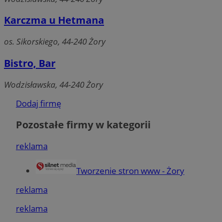
logowanie użytkownika i zarządzanie kontem. Bez
niezbędnych plików cookie nie można prawidłowo
Karczma u Hetmana
korzystać ze strony internetowej.
Okres
Nazwa
Provider
/
Domena
os. Sikorskiego, 44-240 Żory
przechowy
SessID
zory.com.pl
1 rok
Bistro, Bar
Wodzisławska, 44-240 Żory
QeSessID
zory.com.pl
1 rok
Dodaj firmę
Pozostałe firmy w kategorii
MvSessID
zory.com.pl
1 rok
reklama
__cf_bm
29 minut
Cloudflare Inc.
Tworzenie stron www - Żory
sekun
.temu.com
reklama
reklama