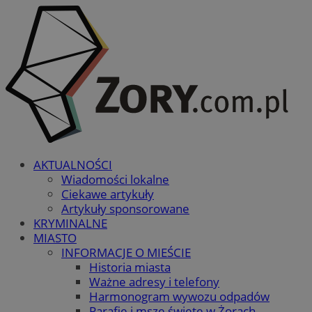
AKTUALNOŚCI
Wiadomości lokalne
Ciekawe artykuły
Artykuły sponsorowane
KRYMINALNE
MIASTO
INFORMACJE O MIEŚCIE
Historia miasta
Ważne adresy i telefony
Harmonogram wywozu odpadów
Parafie i msze święte w Żorach