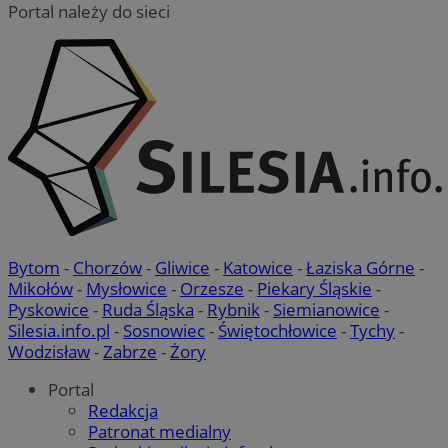
Portal należy do sieci
suid
1 rok
Simplifi Holdings
Google Privacy
Inc.
Policy
.simpli.fi
INGRESSCOOKIE
Sesja
NGINX Inc.
bh.contextweb.com
Bytom
-
Chorzów
-
Gliwice
-
Katowice
-
Łaziska Górne
-
Mikołów
-
Mysłowice
-
Orzesze
-
Piekary Śląskie
-
Pyskowice
-
Ruda Śląska
-
Rybnik
-
Siemianowice
-
Silesia.info.pl
-
Sosnowiec
-
Świętochłowice
-
Tychy
-
Wodzisław
-
Zabrze
-
Żory
Portal
euds
.rfihub.com
Sesja
Redakcja
Patronat medialny