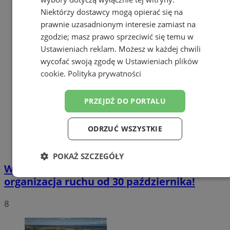
Niektórzy dostawcy mogą opierać się na
prawnie uzasadnionym interesie zamiast na
zgodzie; masz prawo sprzeciwić się temu w
Ustawieniach reklam
. Możesz w każdej chwili
wycofać swoją zgodę w
Ustawieniach plików
cookie
.
Polityka prywatności
PRZEJDŹ DO PORTALU
ODRZUĆ WSZYSTKIE
POKAŻ SZCZEGÓŁY
Wszystkich Świętych w Żorach. Nowa
Niezbędne
Wydajność
Targetowanie
organizacja ruchu od 30 października!
8
Funkcjonalność
Niesklasyfikowane