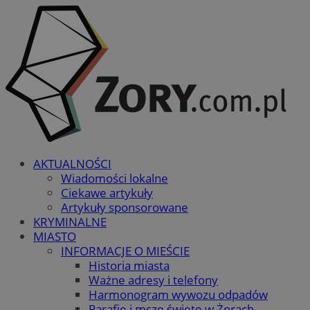
AKTUALNOŚCI
Wiadomości lokalne
Ciekawe artykuły
Artykuły sponsorowane
KRYMINALNE
MIASTO
INFORMACJE O MIEŚCIE
Historia miasta
Ważne adresy i telefony
Harmonogram wywozu odpadów
Parafie i msze święte w Żorach