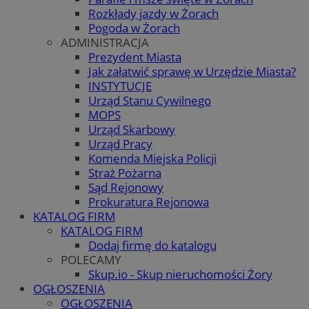
Rozkłady jazdy w Żorach
Pogoda w Żorach
ADMINISTRACJA
Prezydent Miasta
Jak załatwić sprawę w Urzędzie Miasta?
INSTYTUCJE
Urząd Stanu Cywilnego
MOPS
Urząd Skarbowy
Urząd Pracy
Komenda Miejska Policji
Straż Pożarna
Sąd Rejonowy
Prokuratura Rejonowa
KATALOG FIRM
KATALOG FIRM
Dodaj firmę do katalogu
POLECAMY
Skup.io - Skup nieruchomości Żory
OGŁOSZENIA
OGŁOSZENIA