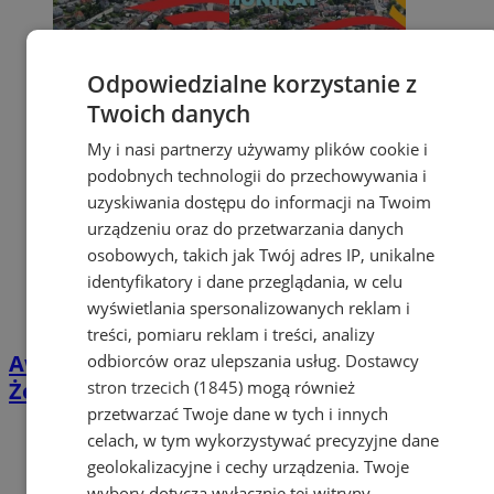
Odpowiedzialne korzystanie z
Twoich danych
My i nasi partnerzy używamy plików cookie i
podobnych technologii do przechowywania i
uzyskiwania dostępu do informacji na Twoim
urządzeniu oraz do przetwarzania danych
osobowych, takich jak Twój adres IP, unikalne
identyfikatory i dane przeglądania, w celu
wyświetlania spersonalizowanych reklam i
treści, pomiaru reklam i treści, analizy
Awaryjne prace na ul. Pszczyńskiej w
odbiorców oraz ulepszania usług.
Dostawcy
stron trzecich (1845)
mogą również
Żorach – zmiana organizacji ruchu
przetwarzać Twoje dane w tych i innych
celach, w tym wykorzystywać precyzyjne dane
geolokalizacyjne i cechy urządzenia. Twoje
wybory dotyczą wyłącznie tej witryny.