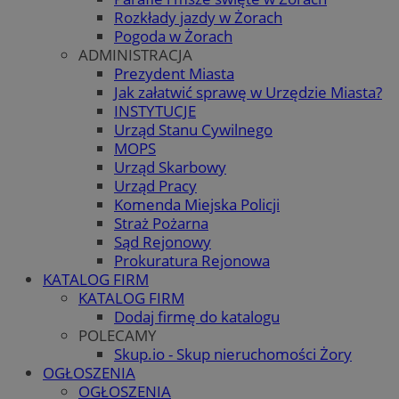
Rozkłady jazdy w Żorach
Pogoda w Żorach
ADMINISTRACJA
Prezydent Miasta
Jak załatwić sprawę w Urzędzie Miasta?
INSTYTUCJE
Urząd Stanu Cywilnego
MOPS
Urząd Skarbowy
Urząd Pracy
Komenda Miejska Policji
Straż Pożarna
Sąd Rejonowy
Prokuratura Rejonowa
KATALOG FIRM
KATALOG FIRM
Dodaj firmę do katalogu
POLECAMY
Skup.io - Skup nieruchomości Żory
OGŁOSZENIA
OGŁOSZENIA