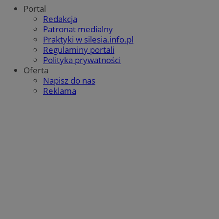
INGRESSCOOKIE
Sesja
NGINX Inc.
Portal
bh.contextweb.com
Redakcja
Patronat medialny
Praktyki w silesia.info.pl
Regulaminy portali
Polityka prywatności
Oferta
Napisz do nas
Reklama
euds
.rfihub.com
Sesja
VISITOR_PRIVACY_METADATA
5 miesięc
YouTube
tygodni
.youtube.com