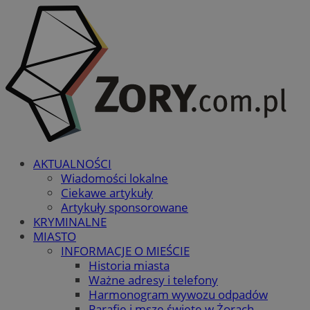
AKTUALNOŚCI
Wiadomości lokalne
Ciekawe artykuły
Artykuły sponsorowane
KRYMINALNE
MIASTO
INFORMACJE O MIEŚCIE
Historia miasta
Ważne adresy i telefony
Harmonogram wywozu odpadów
Parafie i msze święte w Żorach