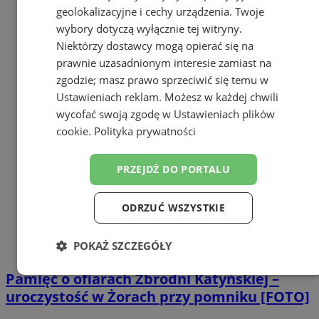
geolokalizacyjne i cechy urządzenia. Twoje
wybory dotyczą wyłącznie tej witryny.
Niektórzy dostawcy mogą opierać się na
prawnie uzasadnionym interesie zamiast na
zgodzie; masz prawo sprzeciwić się temu w
Ustawieniach reklam
. Możesz w każdej chwili
wycofać swoją zgodę w
Ustawieniach plików
cookie
.
Polityka prywatności
PRZEJDŹ DO PORTALU
ODRZUĆ WSZYSTKIE
POKAŻ SZCZEGÓŁY
Pamięć o ofiarach Zbrodni Katyńskiej –
Niezbędne
Wydajność
Targetowanie
uroczystość w Żorach przy pomniku [FOTO]