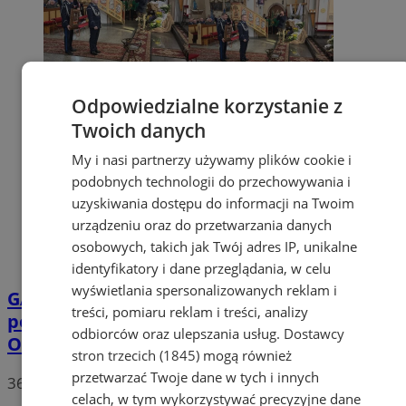
Odpowiedzialne korzystanie z
Twoich danych
My i nasi partnerzy używamy plików cookie i
podobnych technologii do przechowywania i
uzyskiwania dostępu do informacji na Twoim
urządzeniu oraz do przetwarzania danych
osobowych, takich jak Twój adres IP, unikalne
identyfikatory i dane przeglądania, w celu
wyświetlania spersonalizowanych reklam i
GALERIA
Marklowice upamiętniły
treści, pomiaru reklam i treści, analizy
policjantów zamordowanych w Katyniu.
odbiorców oraz ulepszania usług.
Dostawcy
Odsłonięto tablicę
stron trzecich (1845)
mogą również
przetwarzać Twoje dane w tych i innych
36
celach, w tym wykorzystywać precyzyjne dane