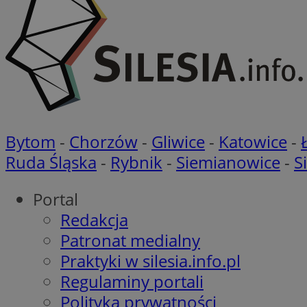
li_gc
CookieScriptConse
Bytom
-
Chorzów
-
Gliwice
-
Katowice
-
Ruda Śląska
-
Rybnik
-
Siemianowice
-
S
Portal
Redakcja
Nazwa
Nazwa
Patronat medialny
Nazwa
gid_CAESEEbgrCsX
_ga_L2744325BY
Praktyki w silesia.info.pl
__mguid_
tt_viewer
Regulaminy portali
_ga
Polityka prywatności
DSID