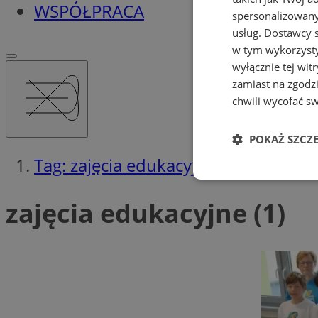
WSPÓŁPRACA
spersonalizowanyc
usług.
Dostawcy s
w tym wykorzysty
wyłącznie tej wi
zamiast na zgodz
chwili wycofać s
POKAŻ SZCZ
Tag: zajęcia edukacyjne
Niezbędne
zajęcia edukacyjne (1)
Ni
Niezbędne pliki cook