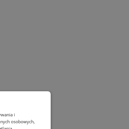
ywania i
danych osobowych,
etlania