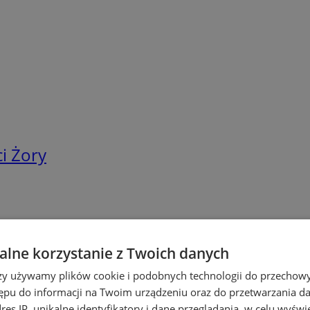
i Żory
lne korzystanie z Twoich danych
rzy używamy plików cookie i podobnych technologii do przechow
ępu do informacji na Twoim urządzeniu oraz do przetwarzania 
dres IP, unikalne identyfikatory i dane przeglądania, w celu wyświ