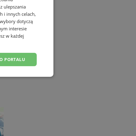
az ulepszania
 i innych celach,
 wybory dotyczą
nym interesie
sz w każdej
DO PORTALU
esklasyfikowane
ane
owanie użytkownika i