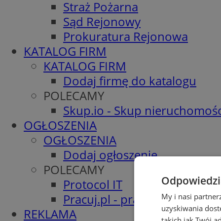
Straż Pożarna
Sąd Rejonowy
Prokuratura Rejonowa
KATALOG FIRM
KATALOG FIRM
Dodaj firmę do katalogu
POLECAMY
Skup.io - Skup nieruchomośc
OGŁOSZENIA
OGŁOSZENIA
Dodaj ogłoszenie
POLECAMY
Odpowiedzia
Protocol IT
Pracuj.pl - praca w Żorach
My i nasi partne
uzyskiwania dost
REKLAMA
takich jak Twój a