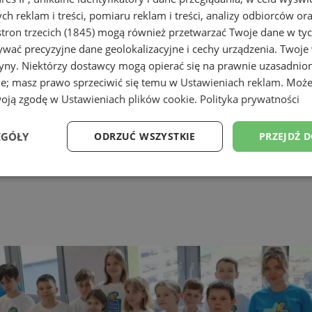
h reklam i treści, pomiaru reklam i treści, analizy odbiorców or
tron trzecich (1845)
mogą również przetwarzać Twoje dane w tych
wać precyzyjne dane geolokalizacyjne i cechy urządzenia. Twoje
tryny. Niektórzy dostawcy mogą opierać się na prawnie uzasadnio
ie; masz prawo sprzeciwić się temu w
Ustawieniach reklam
. Może
woją zgodę w
Ustawieniach plików cookie
.
Polityka prywatności
EGÓŁY
ODRZUĆ WSZYSTKIE
PRZEJDŹ 
Wydajność
Targetowanie
Funkcjonalność
Ni
ezbędne
Wydajność
Targetowanie
Funkcjonalność
Niesklasyfikow
ie umożliwiają korzystanie z podstawowych funkcji strony internetowej, takich jak log