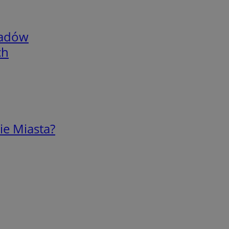
adów
ch
ie Miasta?