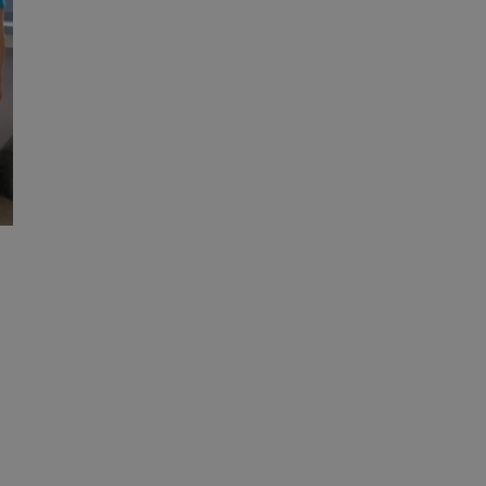
j.
entyfikator sesji.
entyfikator sesji.
entyfikator sesji.
niania ludzi i
trony internetowej,
e ważnych raportów
ryny internetowej.
 identyfikatora
erów obsługuje
ekście
lu optymalizacji
 do przechowywania
niu do usług
e, czy użytkownik
enia lub reklamy.
nformacje o zgodzie