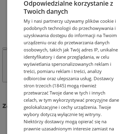
Odpowiedzialne korzystanie z
Dodaj ogłoszenie
POLECAMY
Twoich danych
Protocol IT
My i nasi partnerzy używamy plików cookie i
Pracuj.pl - praca w Żorach
podobnych technologii do przechowywania i
REKLAMA
WSPÓŁPRACA
uzyskiwania dostępu do informacji na Twoim
urządzeniu oraz do przetwarzania danych
osobowych, takich jak Twój adres IP, unikalne
identyfikatory i dane przeglądania, w celu
wyświetlania spersonalizowanych reklam i
treści, pomiaru reklam i treści, analizy
odbiorców oraz ulepszania usług.
Dostawcy
stron trzecich (1845)
mogą również
Tag: zajęcia dla dorosłych
przetwarzać Twoje dane w tych i innych
celach, w tym wykorzystywać precyzyjne dane
zajęcia dla dorosłych (1)
geolokalizacyjne i cechy urządzenia. Twoje
wybory dotyczą wyłącznie tej witryny.
Niektórzy dostawcy mogą opierać się na
prawnie uzasadnionym interesie zamiast na