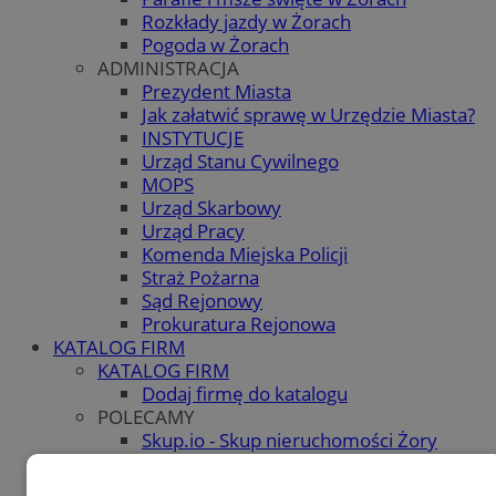
Rozkłady jazdy w Żorach
Pogoda w Żorach
ADMINISTRACJA
Prezydent Miasta
Jak załatwić sprawę w Urzędzie Miasta?
INSTYTUCJE
Urząd Stanu Cywilnego
MOPS
Urząd Skarbowy
Urząd Pracy
Komenda Miejska Policji
Straż Pożarna
Sąd Rejonowy
Prokuratura Rejonowa
KATALOG FIRM
KATALOG FIRM
Dodaj firmę do katalogu
POLECAMY
Skup.io - Skup nieruchomości Żory
OGŁOSZENIA
OGŁOSZENIA