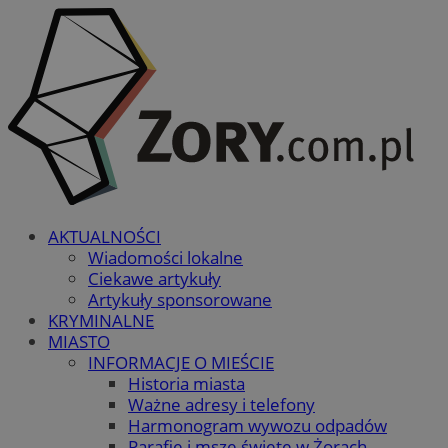
AKTUALNOŚCI
Wiadomości lokalne
Ciekawe artykuły
Artykuły sponsorowane
KRYMINALNE
MIASTO
INFORMACJE O MIEŚCIE
Historia miasta
Ważne adresy i telefony
Harmonogram wywozu odpadów
Parafie i msze święte w Żorach