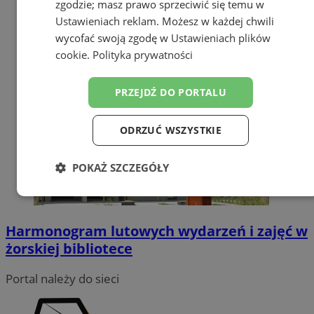
zgodzie; masz prawo sprzeciwić się temu w
Ustawieniach reklam
. Możesz w każdej chwili
wycofać swoją zgodę w
Ustawieniach plików
cookie
.
Polityka prywatności
PRZEJDŹ DO PORTALU
ODRZUĆ WSZYSTKIE
POKAŻ SZCZEGÓŁY
Niezbędne
Wydajność
Targetowanie
Harmonogram lutowych wydarzeń i zajęć w
żorskiej bibliotece
Funkcjonalność
Niesklasyfikowane
Portal należy do sieci