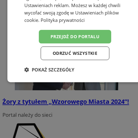
Ustawieniach reklam
. Możesz w każdej chwili
wycofać swoją zgodę w
Ustawieniach plików
cookie
.
Polityka prywatności
PRZEJDŹ DO PORTALU
ODRZUĆ WSZYSTKIE
POKAŻ SZCZEGÓŁY
Niezbędne
Wydajność
Targetowanie
Żory z tytułem „Wzorowego Miasta 2024”!
Funkcjonalność
Niesklasyfikowane
Portal należy do sieci