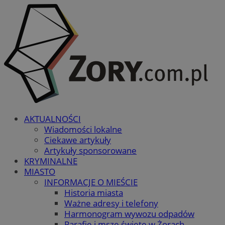
AKTUALNOŚCI
Wiadomości lokalne
Ciekawe artykuły
Artykuły sponsorowane
KRYMINALNE
MIASTO
INFORMACJE O MIEŚCIE
Historia miasta
Ważne adresy i telefony
Harmonogram wywozu odpadów
Parafie i msze święte w Żorach