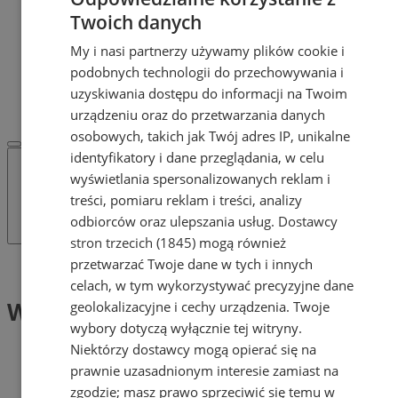
Dodaj ogłoszenie
Twoich danych
POLECAMY
Protocol IT
My i nasi partnerzy używamy plików cookie i
Pracuj.pl - praca w Żorach
podobnych technologii do przechowywania i
REKLAMA
uzyskiwania dostępu do informacji na Twoim
WSPÓŁPRACA
urządzeniu oraz do przetwarzania danych
osobowych, takich jak Twój adres IP, unikalne
identyfikatory i dane przeglądania, w celu
wyświetlania spersonalizowanych reklam i
treści, pomiaru reklam i treści, analizy
odbiorców oraz ulepszania usług.
Dostawcy
stron trzecich (1845)
mogą również
przetwarzać Twoje dane w tych i innych
Tag: Wzorowe miasto
celach, w tym wykorzystywać precyzyjne dane
Wzorowe miasto (1)
geolokalizacyjne i cechy urządzenia. Twoje
wybory dotyczą wyłącznie tej witryny.
Niektórzy dostawcy mogą opierać się na
prawnie uzasadnionym interesie zamiast na
zgodzie; masz prawo sprzeciwić się temu w