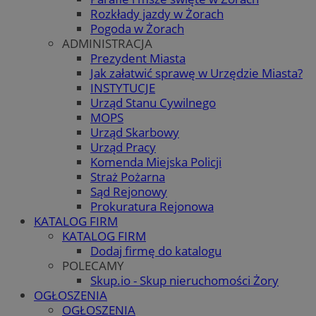
Rozkłady jazdy w Żorach
Pogoda w Żorach
ADMINISTRACJA
Prezydent Miasta
Jak załatwić sprawę w Urzędzie Miasta?
INSTYTUCJE
Urząd Stanu Cywilnego
MOPS
Urząd Skarbowy
Urząd Pracy
Komenda Miejska Policji
Straż Pożarna
Sąd Rejonowy
Prokuratura Rejonowa
KATALOG FIRM
KATALOG FIRM
Dodaj firmę do katalogu
POLECAMY
Skup.io - Skup nieruchomości Żory
OGŁOSZENIA
OGŁOSZENIA