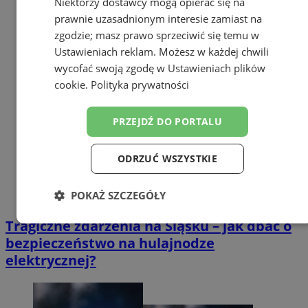
Niektórzy dostawcy mogą opierać się na
prawnie uzasadnionym interesie zamiast na
zgodzie; masz prawo sprzeciwić się temu w
Ustawieniach reklam
. Możesz w każdej chwili
wycofać swoją zgodę w
Ustawieniach plików
cookie
.
Polityka prywatności
PRZEJDŹ DO PORTALU
ODRZUĆ WSZYSTKIE
POKAŻ SZCZEGÓŁY
Tragiczne zdarzenia na Śląsku – jak dbać o
Niezbędne
Wydajność
Targetowanie
bezpieczeństwo na hulajnodze
elektrycznej?
Funkcjonalność
Niesklasyfikowane