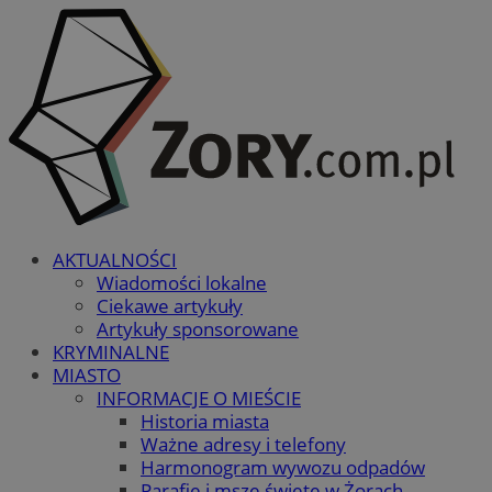
AKTUALNOŚCI
Wiadomości lokalne
Ciekawe artykuły
Artykuły sponsorowane
KRYMINALNE
MIASTO
INFORMACJE O MIEŚCIE
Historia miasta
Ważne adresy i telefony
Harmonogram wywozu odpadów
Parafie i msze święte w Żorach