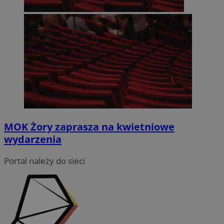
MOK Żory zaprasza na kwietniowe
wydarzenia
Portal należy do sieci
li_gc
5 miesięc
LinkedIn
tygodni
Corporation
.linkedin.com