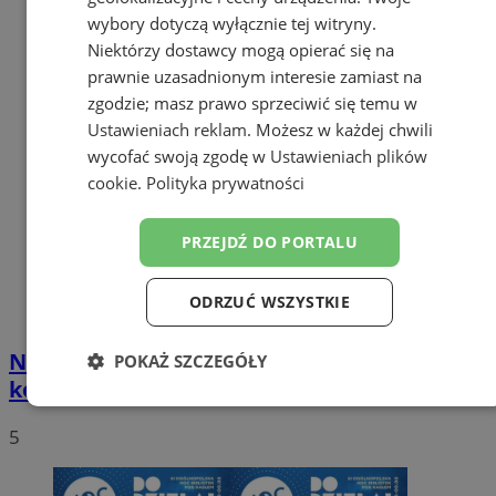
wybory dotyczą wyłącznie tej witryny.
Niektórzy dostawcy mogą opierać się na
prawnie uzasadnionym interesie zamiast na
zgodzie; masz prawo sprzeciwić się temu w
Ustawieniach reklam
. Możesz w każdej chwili
wycofać swoją zgodę w
Ustawieniach plików
cookie
.
Polityka prywatności
PRZEJDŹ DO PORTALU
ODRZUĆ WSZYSTKIE
Noworoczne wydarzenia w MOK Żory –
POKAŻ SZCZEGÓŁY
koncerty, kino i spotkania z grami!
Niezbędne
Wydajność
Targetowanie
5
Funkcjonalność
Niesklasyfikowane