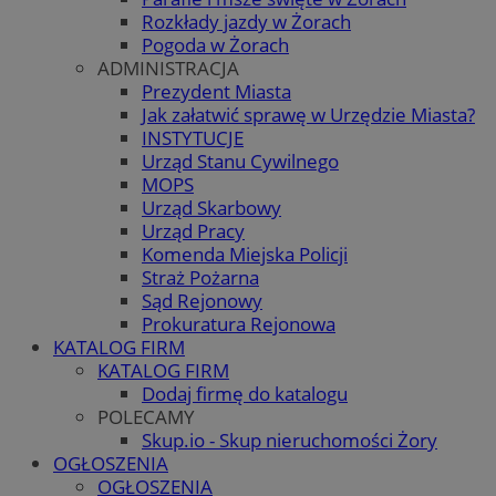
Rozkłady jazdy w Żorach
Pogoda w Żorach
ADMINISTRACJA
Prezydent Miasta
Jak załatwić sprawę w Urzędzie Miasta?
INSTYTUCJE
Urząd Stanu Cywilnego
MOPS
Urząd Skarbowy
Urząd Pracy
Komenda Miejska Policji
Straż Pożarna
Sąd Rejonowy
Prokuratura Rejonowa
KATALOG FIRM
KATALOG FIRM
Dodaj firmę do katalogu
POLECAMY
Skup.io - Skup nieruchomości Żory
OGŁOSZENIA
OGŁOSZENIA