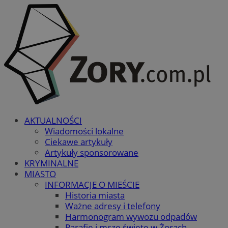
AKTUALNOŚCI
Wiadomości lokalne
Ciekawe artykuły
Artykuły sponsorowane
KRYMINALNE
MIASTO
INFORMACJE O MIEŚCIE
Historia miasta
Ważne adresy i telefony
Harmonogram wywozu odpadów
Parafie i msze święte w Żorach