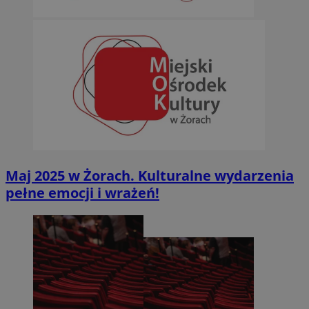
bh.contextweb.com
euds
.rfihub.com
Sesja
Maj 2025 w Żorach. Kulturalne wydarzenia
pełne emocji i wrażeń!
VISITOR_PRIVACY_METADATA
5 miesięc
YouTube
tygodni
.youtube.com