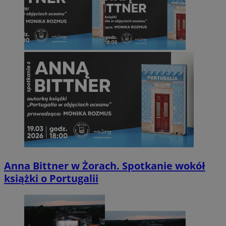
Anna Bittner w Żorach. Spotkanie wokół
książki o Portugalii