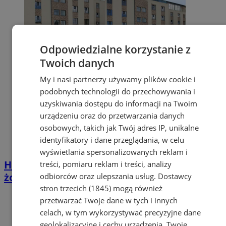
Odpowiedzialne korzystanie z
Twoich danych
My i nasi partnerzy używamy plików cookie i
podobnych technologii do przechowywania i
uzyskiwania dostępu do informacji na Twoim
urządzeniu oraz do przetwarzania danych
osobowych, takich jak Twój adres IP, unikalne
identyfikatory i dane przeglądania, w celu
wyświetlania spersonalizowanych reklam i
Harmonogram lutowych wydarzeń i zajęć w
treści, pomiaru reklam i treści, analizy
żorskiej bibliotece
odbiorców oraz ulepszania usług.
Dostawcy
stron trzecich (1845)
mogą również
przetwarzać Twoje dane w tych i innych
celach, w tym wykorzystywać precyzyjne dane
geolokalizacyjne i cechy urządzenia. Twoje