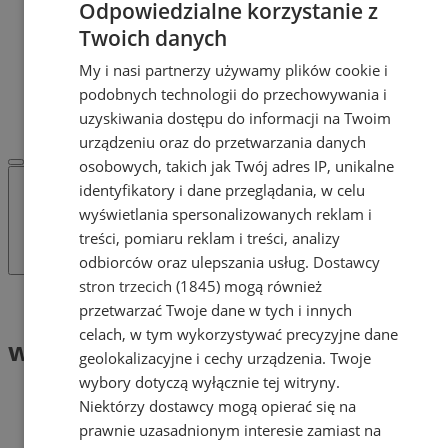
Odpowiedzialne korzystanie z
Dodaj ogłoszenie
POLECAMY
Twoich danych
Protocol IT
My i nasi partnerzy używamy plików cookie i
Pracuj.pl - praca w Żorach
podobnych technologii do przechowywania i
REKLAMA
WSPÓŁPRACA
uzyskiwania dostępu do informacji na Twoim
urządzeniu oraz do przetwarzania danych
osobowych, takich jak Twój adres IP, unikalne
identyfikatory i dane przeglądania, w celu
wyświetlania spersonalizowanych reklam i
treści, pomiaru reklam i treści, analizy
odbiorców oraz ulepszania usług.
Dostawcy
stron trzecich (1845)
mogą również
Tag: wstrzymanie ruchu
przetwarzać Twoje dane w tych i innych
celach, w tym wykorzystywać precyzyjne dane
wstrzymanie ruchu (1)
geolokalizacyjne i cechy urządzenia. Twoje
wybory dotyczą wyłącznie tej witryny.
Niektórzy dostawcy mogą opierać się na
prawnie uzasadnionym interesie zamiast na