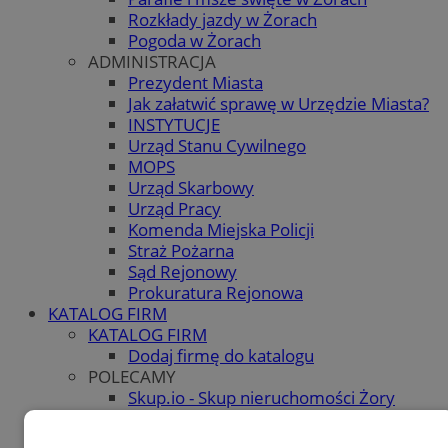
Rozkłady jazdy w Żorach
Pogoda w Żorach
ADMINISTRACJA
Prezydent Miasta
Jak załatwić sprawę w Urzędzie Miasta?
INSTYTUCJE
Urząd Stanu Cywilnego
MOPS
Urząd Skarbowy
Urząd Pracy
Komenda Miejska Policji
Straż Pożarna
Sąd Rejonowy
Prokuratura Rejonowa
KATALOG FIRM
KATALOG FIRM
Dodaj firmę do katalogu
POLECAMY
Skup.io - Skup nieruchomości Żory
OGŁOSZENIA
OGŁOSZENIA