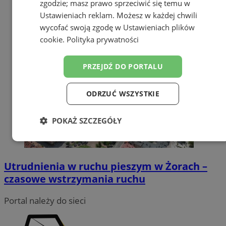
zgodzie; masz prawo sprzeciwić się temu w
Ustawieniach reklam
. Możesz w każdej chwili
wycofać swoją zgodę w
Ustawieniach plików
cookie
.
Polityka prywatności
PRZEJDŹ DO PORTALU
ODRZUĆ WSZYSTKIE
POKAŻ SZCZEGÓŁY
Niezbędne
Wydajność
Targetowanie
Utrudnienia w ruchu pieszym w Żorach –
czasowe wstrzymania ruchu
Funkcjonalność
Niesklasyfikowane
Portal należy do sieci