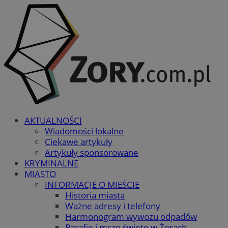
AKTUALNOŚCI
Wiadomości lokalne
Ciekawe artykuły
Artykuły sponsorowane
KRYMINALNE
MIASTO
INFORMACJE O MIEŚCIE
Historia miasta
Ważne adresy i telefony
Harmonogram wywozu odpadów
Parafie i msze święte w Żorach