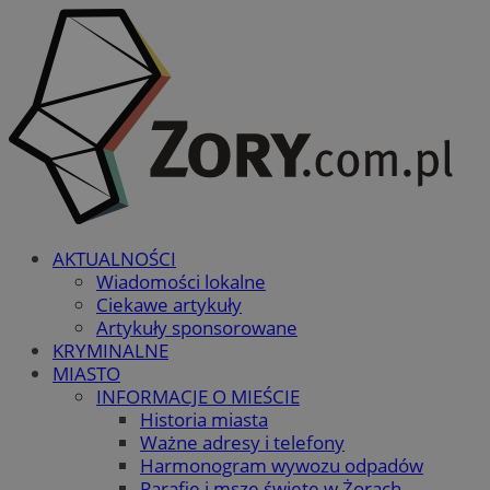
AKTUALNOŚCI
Wiadomości lokalne
Ciekawe artykuły
Artykuły sponsorowane
KRYMINALNE
MIASTO
INFORMACJE O MIEŚCIE
Historia miasta
Ważne adresy i telefony
Harmonogram wywozu odpadów
Parafie i msze święte w Żorach