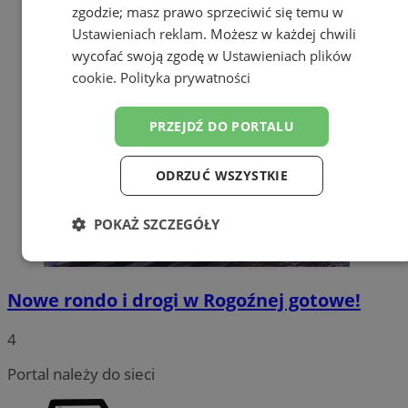
zgodzie; masz prawo sprzeciwić się temu w
Ustawieniach reklam
. Możesz w każdej chwili
wycofać swoją zgodę w
Ustawieniach plików
cookie
.
Polityka prywatności
PRZEJDŹ DO PORTALU
ODRZUĆ WSZYSTKIE
POKAŻ SZCZEGÓŁY
Niezbędne
Wydajność
Targetowanie
Nowe rondo i drogi w Rogoźnej gotowe!
Funkcjonalność
Niesklasyfikowane
4
Portal należy do sieci