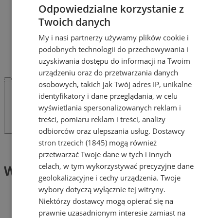
Dodaj ogłoszenie
Odpowiedzialne korzystanie z
POLECAMY
Twoich danych
Protocol IT
Pracuj.pl - praca w Żorach
My i nasi partnerzy używamy plików cookie i
REKLAMA
podobnych technologii do przechowywania i
WSPÓŁPRACA
uzyskiwania dostępu do informacji na Twoim
urządzeniu oraz do przetwarzania danych
osobowych, takich jak Twój adres IP, unikalne
identyfikatory i dane przeglądania, w celu
wyświetlania spersonalizowanych reklam i
treści, pomiaru reklam i treści, analizy
odbiorców oraz ulepszania usług.
Dostawcy
stron trzecich (1845)
mogą również
Tag: Wodzisławska
przetwarzać Twoje dane w tych i innych
celach, w tym wykorzystywać precyzyjne dane
Wodzisławska (1)
geolokalizacyjne i cechy urządzenia. Twoje
wybory dotyczą wyłącznie tej witryny.
Niektórzy dostawcy mogą opierać się na
prawnie uzasadnionym interesie zamiast na