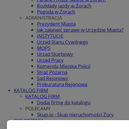
Rozkłady jazdy w Żorach
Pogoda w Żorach
ADMINISTRACJA
Prezydent Miasta
Jak załatwić sprawę w Urzędzie Miasta?
INSTYTUCJE
Urząd Stanu Cywilnego
MOPS
Urząd Skarbowy
Urząd Pracy
Komenda Miejska Policji
Straż Pożarna
Sąd Rejonowy
Prokuratura Rejonowa
KATALOG FIRM
KATALOG FIRM
Dodaj firmę do katalogu
POLECAMY
Skup.io - Skup nieruchomości Żory
OGŁOSZENIA
OGŁOSZENIA