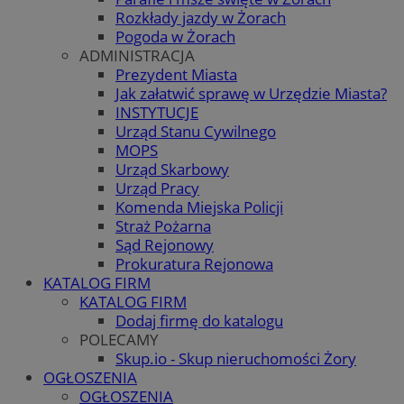
Rozkłady jazdy w Żorach
Pogoda w Żorach
ADMINISTRACJA
Prezydent Miasta
Jak załatwić sprawę w Urzędzie Miasta?
INSTYTUCJE
Urząd Stanu Cywilnego
MOPS
Urząd Skarbowy
Urząd Pracy
Komenda Miejska Policji
Straż Pożarna
Sąd Rejonowy
Prokuratura Rejonowa
KATALOG FIRM
KATALOG FIRM
Dodaj firmę do katalogu
POLECAMY
Skup.io - Skup nieruchomości Żory
OGŁOSZENIA
OGŁOSZENIA