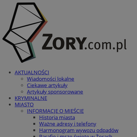
AKTUALNOŚCI
Wiadomości lokalne
Ciekawe artykuły
Artykuły sponsorowane
KRYMINALNE
MIASTO
INFORMACJE O MIEŚCIE
Historia miasta
Ważne adresy i telefony
Harmonogram wywozu odpadów
Parafie i msze święte w Żorach