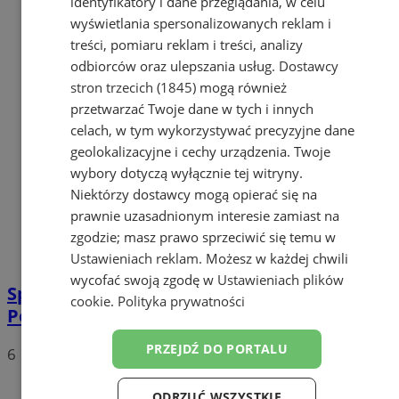
identyfikatory i dane przeglądania, w celu
wyświetlania spersonalizowanych reklam i
treści, pomiaru reklam i treści, analizy
odbiorców oraz ulepszania usług.
Dostawcy
stron trzecich (1845)
mogą również
przetwarzać Twoje dane w tych i innych
celach, w tym wykorzystywać precyzyjne dane
geolokalizacyjne i cechy urządzenia. Twoje
wybory dotyczą wyłącznie tej witryny.
Niektórzy dostawcy mogą opierać się na
prawnie uzasadnionym interesie zamiast na
zgodzie; masz prawo sprzeciwić się temu w
Ustawieniach reklam
. Możesz w każdej chwili
wycofać swoją zgodę w
Ustawieniach plików
Spotkanie nauczycieli z przedstawicielem
cookie
.
Polityka prywatności
Policji w Żorach – temat uzależnień
PRZEJDŹ DO PORTALU
6
ODRZUĆ WSZYSTKIE