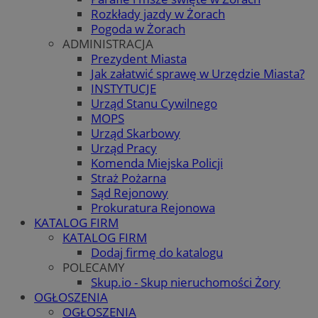
Rozkłady jazdy w Żorach
Pogoda w Żorach
ADMINISTRACJA
Prezydent Miasta
Jak załatwić sprawę w Urzędzie Miasta?
INSTYTUCJE
Urząd Stanu Cywilnego
MOPS
Urząd Skarbowy
Urząd Pracy
Komenda Miejska Policji
Straż Pożarna
Sąd Rejonowy
Prokuratura Rejonowa
KATALOG FIRM
KATALOG FIRM
Dodaj firmę do katalogu
POLECAMY
Skup.io - Skup nieruchomości Żory
OGŁOSZENIA
OGŁOSZENIA