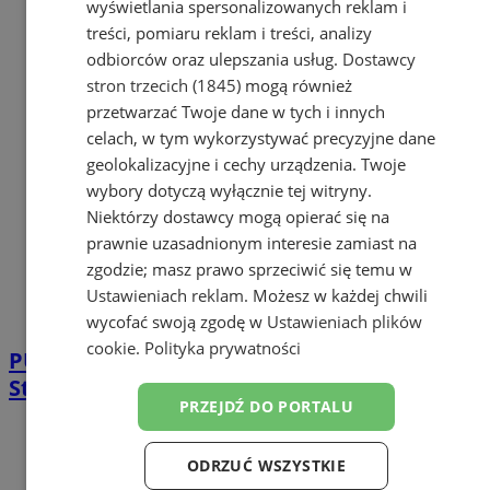
wyświetlania spersonalizowanych reklam i
treści, pomiaru reklam i treści, analizy
odbiorców oraz ulepszania usług.
Dostawcy
stron trzecich (1845)
mogą również
przetwarzać Twoje dane w tych i innych
celach, w tym wykorzystywać precyzyjne dane
geolokalizacyjne i cechy urządzenia. Twoje
wybory dotyczą wyłącznie tej witryny.
Niektórzy dostawcy mogą opierać się na
prawnie uzasadnionym interesie zamiast na
zgodzie; masz prawo sprzeciwić się temu w
Ustawieniach reklam
. Możesz w każdej chwili
wycofać swoją zgodę w
Ustawieniach plików
cookie
.
Polityka prywatności
PUP Żory rusza z naborem na staże EFS+.
Start 15 stycznia, decyduje kolejność
PRZEJDŹ DO PORTALU
ODRZUĆ WSZYSTKIE