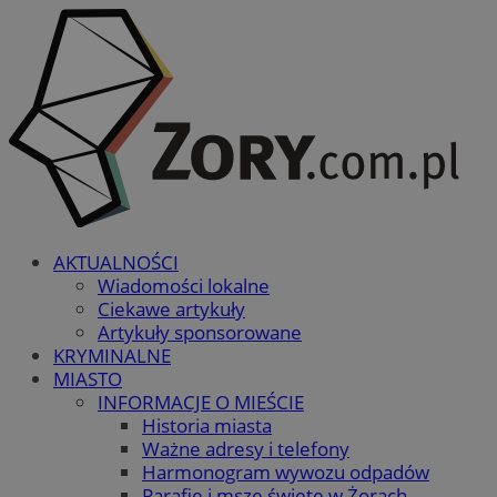
AKTUALNOŚCI
Wiadomości lokalne
Ciekawe artykuły
Artykuły sponsorowane
KRYMINALNE
MIASTO
INFORMACJE O MIEŚCIE
Historia miasta
Ważne adresy i telefony
Harmonogram wywozu odpadów
Parafie i msze święte w Żorach