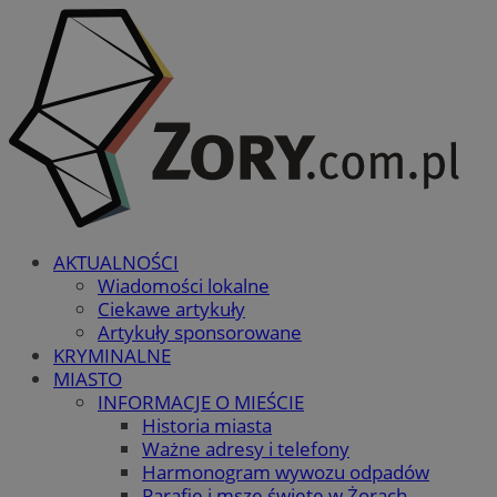
AKTUALNOŚCI
Wiadomości lokalne
Ciekawe artykuły
Artykuły sponsorowane
KRYMINALNE
MIASTO
INFORMACJE O MIEŚCIE
Historia miasta
Ważne adresy i telefony
Harmonogram wywozu odpadów
Parafie i msze święte w Żorach