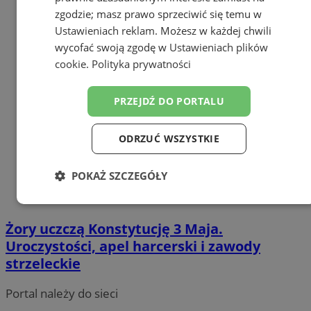
zgodzie; masz prawo sprzeciwić się temu w
Ustawieniach reklam
. Możesz w każdej chwili
wycofać swoją zgodę w
Ustawieniach plików
cookie
.
Polityka prywatności
PRZEJDŹ DO PORTALU
ODRZUĆ WSZYSTKIE
POKAŻ SZCZEGÓŁY
Niezbędne
Wydajność
Targetowanie
Żory uczczą Konstytucję 3 Maja.
Uroczystości, apel harcerski i zawody
Funkcjonalność
Niesklasyfikowane
strzeleckie
Portal należy do sieci