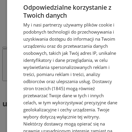
Dodaj ogłoszenie
Odpowiedzialne korzystanie z
POLECAMY
Twoich danych
Protocol IT
Pracuj.pl - praca w Żorach
My i nasi partnerzy używamy plików cookie i
REKLAMA
podobnych technologii do przechowywania i
WSPÓŁPRACA
uzyskiwania dostępu do informacji na Twoim
urządzeniu oraz do przetwarzania danych
osobowych, takich jak Twój adres IP, unikalne
identyfikatory i dane przeglądania, w celu
wyświetlania spersonalizowanych reklam i
treści, pomiaru reklam i treści, analizy
odbiorców oraz ulepszania usług.
Dostawcy
stron trzecich (1845)
mogą również
Tag: uroczystości
przetwarzać Twoje dane w tych i innych
uroczystości (1)
celach, w tym wykorzystywać precyzyjne dane
geolokalizacyjne i cechy urządzenia. Twoje
wybory dotyczą wyłącznie tej witryny.
Niektórzy dostawcy mogą opierać się na
prawnie uzasadnionym interesie zamiast na