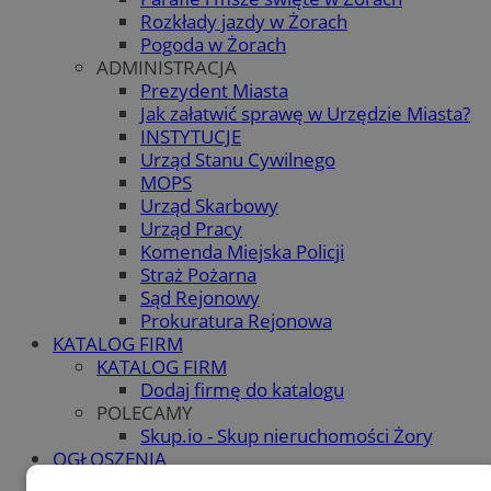
Rozkłady jazdy w Żorach
Pogoda w Żorach
ADMINISTRACJA
Prezydent Miasta
Jak załatwić sprawę w Urzędzie Miasta?
INSTYTUCJE
Urząd Stanu Cywilnego
MOPS
Urząd Skarbowy
Urząd Pracy
Komenda Miejska Policji
Straż Pożarna
Sąd Rejonowy
Prokuratura Rejonowa
KATALOG FIRM
KATALOG FIRM
Dodaj firmę do katalogu
POLECAMY
Skup.io - Skup nieruchomości Żory
OGŁOSZENIA
OGŁOSZENIA