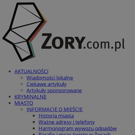
AKTUALNOŚCI
Wiadomości lokalne
Ciekawe artykuły
Artykuły sponsorowane
KRYMINALNE
MIASTO
INFORMACJE O MIEŚCIE
Historia miasta
Ważne adresy i telefony
Harmonogram wywozu odpadów
Parafie i msze święte w Żorach