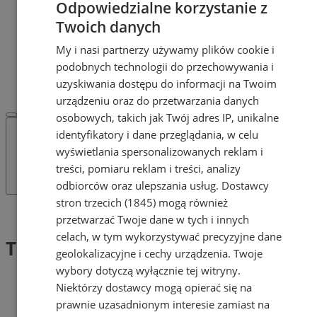
Odpowiedzialne korzystanie z
Dodaj ogłoszenie
POLECAMY
Twoich danych
Protocol IT
My i nasi partnerzy używamy plików cookie i
Pracuj.pl - praca w Żorach
podobnych technologii do przechowywania i
REKLAMA
WSPÓŁPRACA
uzyskiwania dostępu do informacji na Twoim
urządzeniu oraz do przetwarzania danych
osobowych, takich jak Twój adres IP, unikalne
identyfikatory i dane przeglądania, w celu
wyświetlania spersonalizowanych reklam i
treści, pomiaru reklam i treści, analizy
odbiorców oraz ulepszania usług.
Dostawcy
stron trzecich (1845)
mogą również
Tag: Turniej Tenisa Stołowego
przetwarzać Twoje dane w tych i innych
celach, w tym wykorzystywać precyzyjne dane
Turniej Tenisa Stołowego (1)
geolokalizacyjne i cechy urządzenia. Twoje
wybory dotyczą wyłącznie tej witryny.
Niektórzy dostawcy mogą opierać się na
prawnie uzasadnionym interesie zamiast na