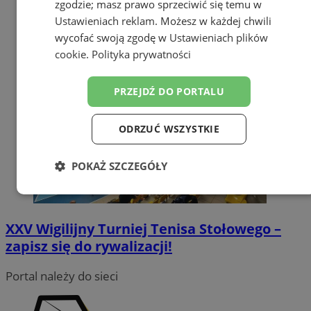
zgodzie; masz prawo sprzeciwić się temu w
Ustawieniach reklam
. Możesz w każdej chwili
wycofać swoją zgodę w
Ustawieniach plików
cookie
.
Polityka prywatności
PRZEJDŹ DO PORTALU
ODRZUĆ WSZYSTKIE
POKAŻ SZCZEGÓŁY
Niezbędne
Wydajność
Targetowanie
XXV Wigilijny Turniej Tenisa Stołowego –
zapisz się do rywalizacji!
Funkcjonalność
Niesklasyfikowane
Portal należy do sieci