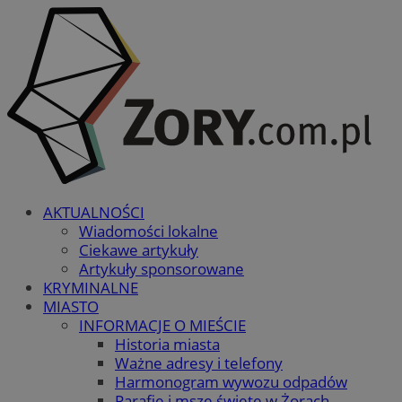
AKTUALNOŚCI
Wiadomości lokalne
Ciekawe artykuły
Artykuły sponsorowane
KRYMINALNE
MIASTO
INFORMACJE O MIEŚCIE
Historia miasta
Ważne adresy i telefony
Harmonogram wywozu odpadów
Parafie i msze święte w Żorach