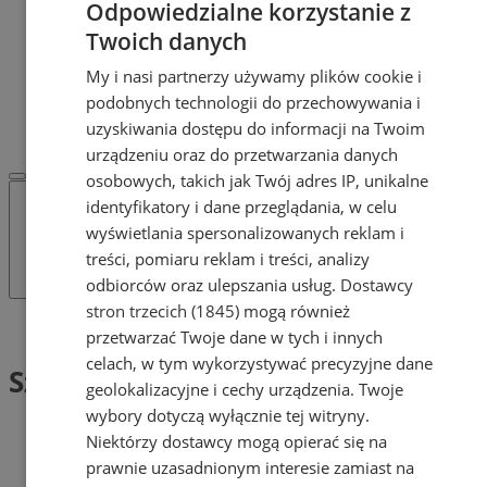
Odpowiedzialne korzystanie z
Dodaj ogłoszenie
POLECAMY
Twoich danych
Protocol IT
My i nasi partnerzy używamy plików cookie i
Pracuj.pl - praca w Żorach
podobnych technologii do przechowywania i
REKLAMA
WSPÓŁPRACA
uzyskiwania dostępu do informacji na Twoim
urządzeniu oraz do przetwarzania danych
osobowych, takich jak Twój adres IP, unikalne
identyfikatory i dane przeglądania, w celu
wyświetlania spersonalizowanych reklam i
treści, pomiaru reklam i treści, analizy
odbiorców oraz ulepszania usług.
Dostawcy
stron trzecich (1845)
mogą również
Tag: Szkoła level up
przetwarzać Twoje dane w tych i innych
celach, w tym wykorzystywać precyzyjne dane
Szkoła level up (1)
geolokalizacyjne i cechy urządzenia. Twoje
wybory dotyczą wyłącznie tej witryny.
Niektórzy dostawcy mogą opierać się na
prawnie uzasadnionym interesie zamiast na