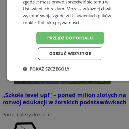
zgodzie; masz prawo sprzeciwić się temu w
Ustawieniach reklam
. Możesz w każdej chwili
wycofać swoją zgodę w
Ustawieniach plików
cookie
.
Polityka prywatności
PRZEJDŹ DO PORTALU
ODRZUĆ WSZYSTKIE
POKAŻ SZCZEGÓŁY
Niezbędne
Wydajność
Targetowanie
„Szkoła level up!” – ponad milion złotych na
rozwój edukacji w żorskich podstawówkach
Funkcjonalność
Niesklasyfikowane
Portal należy do sieci