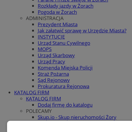
Rozkłady jazdy w Żorach
Pogoda w Żorach
ADMINISTRACJA
Prezydent Miasta
Jak załatwić sprawę w Urzędzie Miasta?
INSTYTUCJE
Urząd Stanu Cywilnego
MOPS
Urząd Skarbowy
Urząd Pracy
Komenda Miejska Policji
Straż Pożarna
Sąd Rejonowy
Prokuratura Rejonowa
KATALOG FIRM
KATALOG FIRM
Dodaj firmę do katalogu
POLECAMY
Skup.io - Skup nieruchomości Żory
OGŁOSZENIA
OGŁOSZENIA