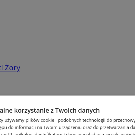
i Żory
lne korzystanie z Twoich danych
rzy używamy plików cookie i podobnych technologii do przechow
ępu do informacji na Twoim urządzeniu oraz do przetwarzania 
dres IP, unikalne identyfikatory i dane przeglądania, w celu wyświ