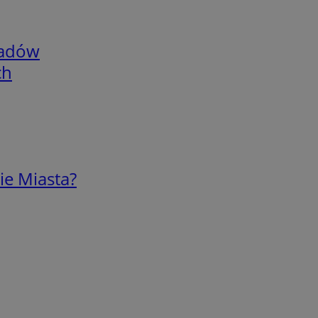
adów
ch
ie Miasta?