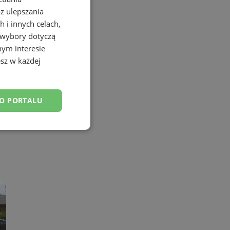
az ulepszania
 i innych celach,
 wybory dotyczą
nym interesie
sz w każdej
DO PORTALU
esklasyfikowane
ane
owanie użytkownika i