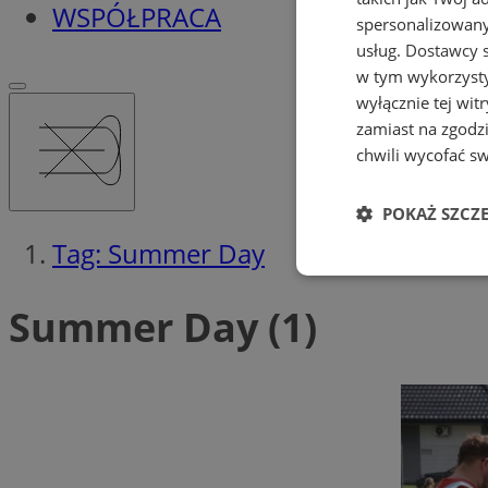
WSPÓŁPRACA
spersonalizowanyc
usług.
Dostawcy s
w tym wykorzysty
wyłącznie tej wi
zamiast na zgodz
chwili wycofać s
POKAŻ SZCZ
Tag: Summer Day
Niezbędne
Summer Day (1)
Ni
Niezbędne pliki cook