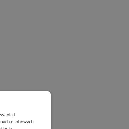
ywania i
danych osobowych,
etlania