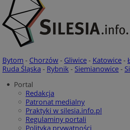
li_gc
CookieScriptConse
Bytom
-
Chorzów
-
Gliwice
-
Katowice
-
Ruda Śląska
-
Rybnik
-
Siemianowice
-
S
Portal
Redakcja
Nazwa
Nazwa
Patronat medialny
Nazwa
gid_CAESEEbgrCsX
_ga_L2744325BY
Praktyki w silesia.info.pl
__mguid_
tt_viewer
Regulaminy portali
_ga
Polityka prywatności
DSID