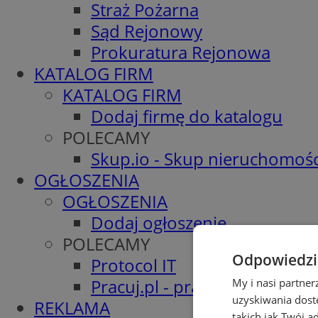
Straż Pożarna
Sąd Rejonowy
Prokuratura Rejonowa
KATALOG FIRM
KATALOG FIRM
Dodaj firmę do katalogu
POLECAMY
Skup.io - Skup nieruchomośc
OGŁOSZENIA
OGŁOSZENIA
Dodaj ogłoszenie
POLECAMY
Odpowiedzia
Protocol IT
Pracuj.pl - praca w Żorach
My i nasi partne
uzyskiwania dost
REKLAMA
takich jak Twój a