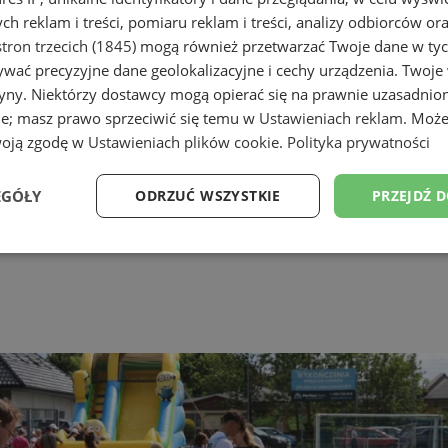
h reklam i treści, pomiaru reklam i treści, analizy odbiorców or
tron trzecich (1845)
mogą również przetwarzać Twoje dane w tych
wać precyzyjne dane geolokalizacyjne i cechy urządzenia. Twoje
tryny. Niektórzy dostawcy mogą opierać się na prawnie uzasadnio
ie; masz prawo sprzeciwić się temu w
Ustawieniach reklam
. Może
woją zgodę w
Ustawieniach plików cookie
.
Polityka prywatności
EGÓŁY
ODRZUĆ WSZYSTKIE
PRZEJDŹ 
Wydajność
Targetowanie
Funkcjonalność
Ni
ezbędne
Wydajność
Targetowanie
Funkcjonalność
Niesklasyfikow
ie umożliwiają korzystanie z podstawowych funkcji strony internetowej, takich jak log