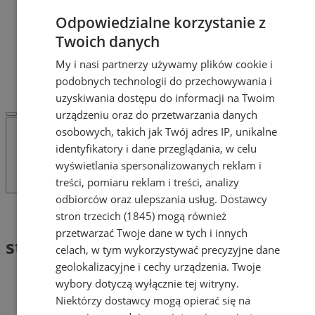
Dodaj ogłoszenie
Odpowiedzialne korzystanie z
POLECAMY
Protocol IT
Twoich danych
Pracuj.pl - praca w Żorach
My i nasi partnerzy używamy plików cookie i
REKLAMA
podobnych technologii do przechowywania i
WSPÓŁPRACA
uzyskiwania dostępu do informacji na Twoim
urządzeniu oraz do przetwarzania danych
osobowych, takich jak Twój adres IP, unikalne
identyfikatory i dane przeglądania, w celu
wyświetlania spersonalizowanych reklam i
treści, pomiaru reklam i treści, analizy
odbiorców oraz ulepszania usług.
Dostawcy
Tag: stulatka
stron trzecich (1845)
mogą również
przetwarzać Twoje dane w tych i innych
stulatka (1)
celach, w tym wykorzystywać precyzyjne dane
geolokalizacyjne i cechy urządzenia. Twoje
wybory dotyczą wyłącznie tej witryny.
Niektórzy dostawcy mogą opierać się na