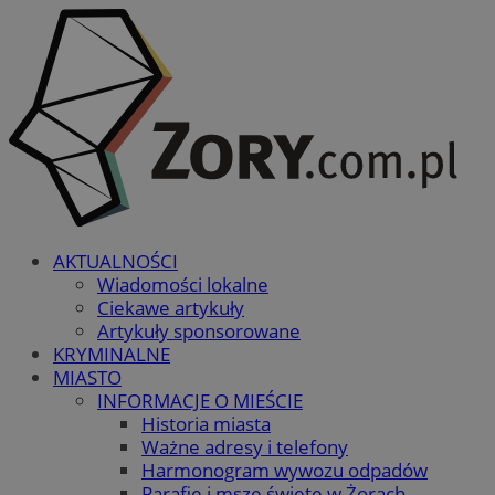
AKTUALNOŚCI
Wiadomości lokalne
Ciekawe artykuły
Artykuły sponsorowane
KRYMINALNE
MIASTO
INFORMACJE O MIEŚCIE
Historia miasta
Ważne adresy i telefony
Harmonogram wywozu odpadów
Parafie i msze święte w Żorach