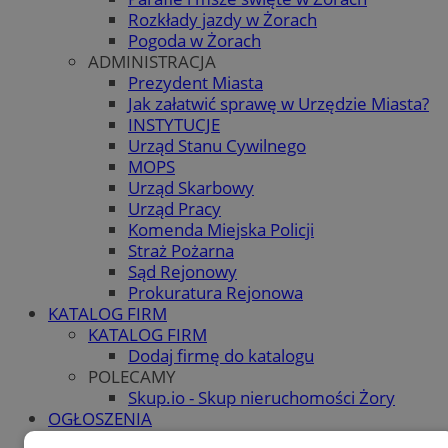
Rozkłady jazdy w Żorach
Pogoda w Żorach
ADMINISTRACJA
Prezydent Miasta
Jak załatwić sprawę w Urzędzie Miasta?
INSTYTUCJE
Urząd Stanu Cywilnego
MOPS
Urząd Skarbowy
Urząd Pracy
Komenda Miejska Policji
Straż Pożarna
Sąd Rejonowy
Prokuratura Rejonowa
KATALOG FIRM
KATALOG FIRM
Dodaj firmę do katalogu
POLECAMY
Skup.io - Skup nieruchomości Żory
OGŁOSZENIA
OGŁOSZENIA