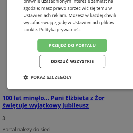
prawnie uzasadnionym interesie zamiast na
zgodzie; masz prawo sprzeciwić się temu w
Ustawieniach reklam
. Możesz w każdej chwili
wycofać swoją zgodę w
Ustawieniach plików
cookie
.
Polityka prywatności
PRZEJDŹ DO PORTALU
ODRZUĆ WSZYSTKIE
POKAŻ SZCZEGÓŁY
Niezbędne
Wydajność
Targetowanie
100 lat minęło... Pani Elżbieta z Żor
świętuje wyjątkowy jubileusz
Funkcjonalność
Niesklasyfikowane
3
Portal należy do sieci