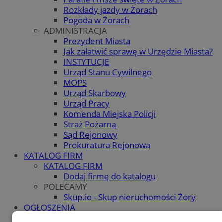
Rozkłady jazdy w Żorach
Pogoda w Żorach
ADMINISTRACJA
Prezydent Miasta
Jak załatwić sprawę w Urzędzie Miasta?
INSTYTUCJE
Urząd Stanu Cywilnego
MOPS
Urząd Skarbowy
Urząd Pracy
Komenda Miejska Policji
Straż Pożarna
Sąd Rejonowy
Prokuratura Rejonowa
KATALOG FIRM
KATALOG FIRM
Dodaj firmę do katalogu
POLECAMY
Skup.io - Skup nieruchomości Żory
OGŁOSZENIA
OGŁOSZENIA