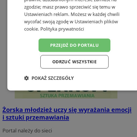
zgodzie; masz prawo sprzeciwić się temu w
Ustawieniach reklam
. Możesz w każdej chwili
wycofać swoją zgodę w
Ustawieniach plików
cookie
.
Polityka prywatności
PRZEJDŹ DO PORTALU
ODRZUĆ WSZYSTKIE
POKAŻ SZCZEGÓŁY
Niezbędne
Wydajność
Targetowanie
Żorska młodzież uczy się wyrażania emocji
Funkcjonalność
Niesklasyfikowane
i sztuki przemawiania
Portal należy do sieci