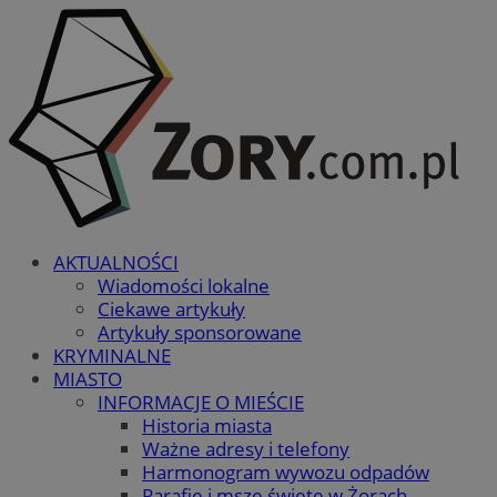
AKTUALNOŚCI
Wiadomości lokalne
Ciekawe artykuły
Artykuły sponsorowane
KRYMINALNE
MIASTO
INFORMACJE O MIEŚCIE
Historia miasta
Ważne adresy i telefony
Harmonogram wywozu odpadów
Parafie i msze święte w Żorach