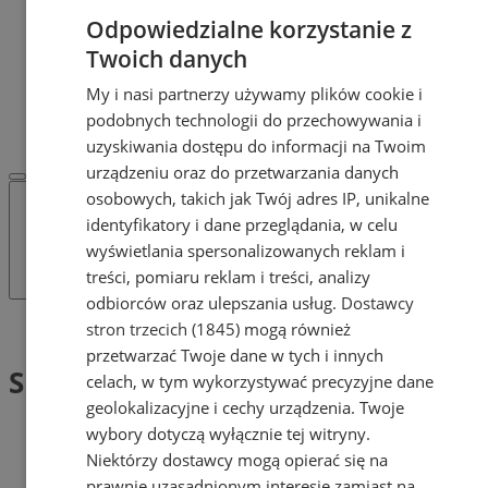
Dodaj ogłoszenie
Odpowiedzialne korzystanie z
POLECAMY
Twoich danych
Protocol IT
Pracuj.pl - praca w Żorach
My i nasi partnerzy używamy plików cookie i
REKLAMA
podobnych technologii do przechowywania i
WSPÓŁPRACA
uzyskiwania dostępu do informacji na Twoim
urządzeniu oraz do przetwarzania danych
osobowych, takich jak Twój adres IP, unikalne
identyfikatory i dane przeglądania, w celu
wyświetlania spersonalizowanych reklam i
treści, pomiaru reklam i treści, analizy
odbiorców oraz ulepszania usług.
Dostawcy
Tag: SpeakUp
stron trzecich (1845)
mogą również
przetwarzać Twoje dane w tych i innych
SpeakUp (1)
celach, w tym wykorzystywać precyzyjne dane
geolokalizacyjne i cechy urządzenia. Twoje
wybory dotyczą wyłącznie tej witryny.
Niektórzy dostawcy mogą opierać się na
prawnie uzasadnionym interesie zamiast na