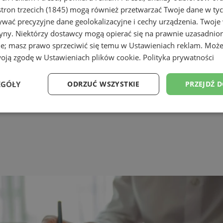
tron trzecich (1845)
mogą również przetwarzać Twoje dane w tych
wać precyzyjne dane geolokalizacyjne i cechy urządzenia. Twoje
tryny. Niektórzy dostawcy mogą opierać się na prawnie uzasadnio
ie; masz prawo sprzeciwić się temu w
Ustawieniach reklam
. Może
woją zgodę w
Ustawieniach plików cookie
.
Polityka prywatności
EGÓŁY
ODRZUĆ WSZYSTKIE
PRZEJDŹ 
Wydajność
Targetowanie
Funkcjonalność
Ni
ezbędne
Wydajność
Targetowanie
Funkcjonalność
Niesklasyfikow
ie umożliwiają korzystanie z podstawowych funkcji strony internetowej, takich jak log
Bez niezbędnych plików cookie nie można prawidłowo korzystać ze strony internetowe