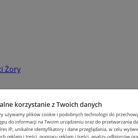
i Żory
lne korzystanie z Twoich danych
rzy używamy plików cookie i podobnych technologii do przechow
ępu do informacji na Twoim urządzeniu oraz do przetwarzania 
dres IP, unikalne identyfikatory i dane przeglądania, w celu wyświ
h reklam i treści, pomiaru reklam i treści, analizy odbiorców or