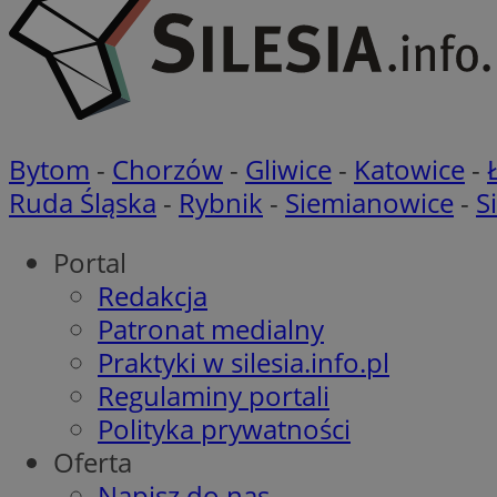
li_gc
Bytom
-
Chorzów
-
Gliwice
-
Katowice
-
CookieScriptConse
Ruda Śląska
-
Rybnik
-
Siemianowice
-
S
Portal
Redakcja
Nazwa
Patronat medialny
Nazwa
Nazwa
Praktyki w silesia.info.pl
gid_CAESEEbgrCsX
_ga_L2744325BY
Regulaminy portali
__mguid_
tt_viewer
Polityka prywatności
_ga
Oferta
DSID
Napisz do nas