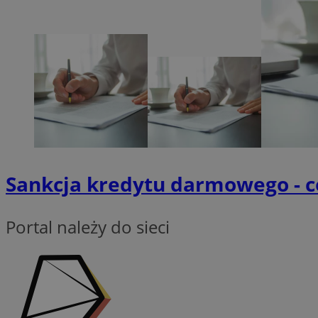
Nazwa
SessID
QeSessID
MvSessID
__cf_bm
suid
Sankcja kredytu darmowego - co
INGRESSCOOKIE
Portal należy do sieci
euds
VISITOR_PRIVACY_