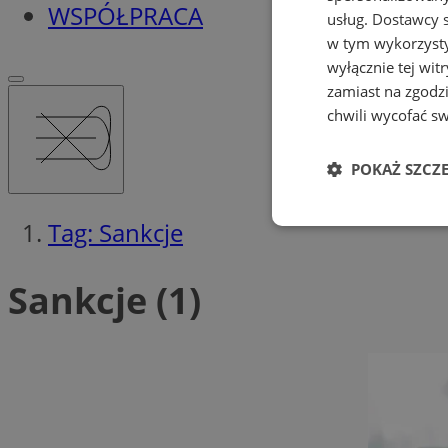
WSPÓŁPRACA
usług.
Dostawcy s
w tym wykorzysty
wyłącznie tej wi
zamiast na zgodz
chwili wycofać s
POKAŻ SZCZ
Tag: Sankcje
Niezbędne
Sankcje (1)
Ni
Niezbędne pliki cook
zarządzanie kontem. 