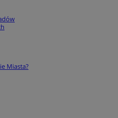
adów
ch
ie Miasta?