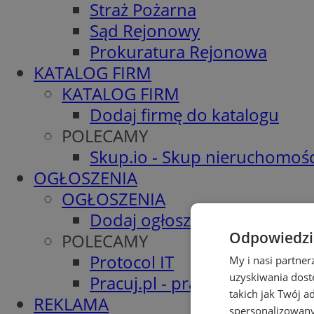
Straż Pożarna
Sąd Rejonowy
Prokuratura Rejonowa
KATALOG FIRM
KATALOG FIRM
Dodaj firmę do katalogu
POLECAMY
Skup.io - Skup nieruchomośc
OGŁOSZENIA
OGŁOSZENIA
Dodaj ogłoszenie
Odpowiedzia
POLECAMY
Protocol IT
My i nasi partne
uzyskiwania dost
Pracuj.pl - praca w Żorach
takich jak Twój a
REKLAMA
spersonalizowanyc