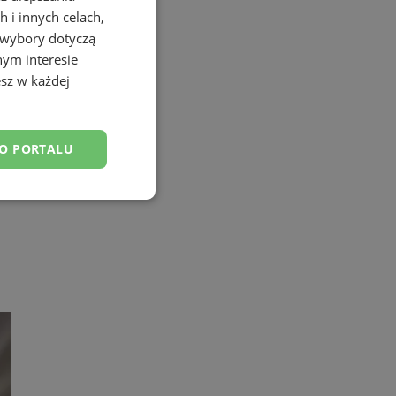
 i innych celach,
 wybory dotyczą
nym interesie
sz w każdej
DO PORTALU
esklasyfikowane
ane
owanie użytkownika i
j.