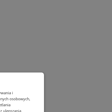
ywania i
danych osobowych,
etlania
az ulepszania