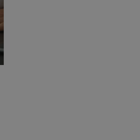
entyfikator sesji.
entyfikator sesji.
entyfikator sesji.
niania ludzi i
trony internetowej,
e ważnych raportów
ryny internetowej.
 identyfikatora
erów obsługuje
ekście
lu optymalizacji
 do przechowywania
niu do usług
e, czy użytkownik
enia lub reklamy.
nformacje o zgodzie
ncjach dotyczących
ia z witryny.