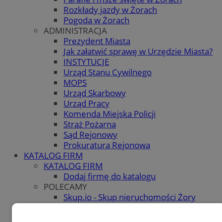
Rozkłady jazdy w Żorach
Pogoda w Żorach
ADMINISTRACJA
Prezydent Miasta
Jak załatwić sprawę w Urzędzie Miasta?
INSTYTUCJE
Urząd Stanu Cywilnego
MOPS
Urząd Skarbowy
Urząd Pracy
Komenda Miejska Policji
Straż Pożarna
Sąd Rejonowy
Prokuratura Rejonowa
KATALOG FIRM
KATALOG FIRM
Dodaj firmę do katalogu
POLECAMY
Skup.io - Skup nieruchomości Żory
OGŁOSZENIA
OGŁOSZENIA