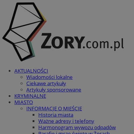
AKTUALNOŚCI
Wiadomości lokalne
Ciekawe artykuły
Artykuły sponsorowane
KRYMINALNE
MIASTO
INFORMACJE O MIEŚCIE
Historia miasta
Ważne adresy i telefony
Harmonogram wywozu odpadów
Parafie i msze święte w Żorach