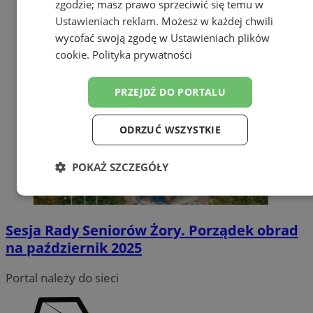
zgodzie; masz prawo sprzeciwić się temu w
Ustawieniach reklam
. Możesz w każdej chwili
wycofać swoją zgodę w
Ustawieniach plików
cookie
.
Polityka prywatności
PRZEJDŹ DO PORTALU
ODRZUĆ WSZYSTKIE
POKAŻ SZCZEGÓŁY
Niezbędne
Wydajność
Targetowanie
Sesja Rady Seniorów Żory. Porządek obrad
na październik 2025
Funkcjonalność
Niesklasyfikowane
Portal należy do sieci