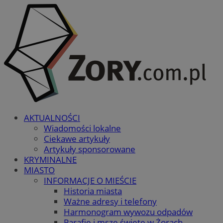
AKTUALNOŚCI
Wiadomości lokalne
Ciekawe artykuły
Artykuły sponsorowane
KRYMINALNE
MIASTO
INFORMACJE O MIEŚCIE
Historia miasta
Ważne adresy i telefony
Harmonogram wywozu odpadów
Parafie i msze święte w Żorach