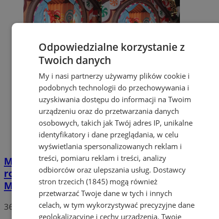
Odpowiedzialne korzystanie z
Twoich danych
My i nasi partnerzy używamy plików cookie i
podobnych technologii do przechowywania i
uzyskiwania dostępu do informacji na Twoim
urządzeniu oraz do przetwarzania danych
osobowych, takich jak Twój adres IP, unikalne
identyfikatory i dane przeglądania, w celu
wyświetlania spersonalizowanych reklam i
treści, pomiaru reklam i treści, analizy
Mikołajki na żorskim Rynku. Choinka
odbiorców oraz ulepszania usług.
Dostawcy
rozbłysła, a dzieci powitały Świętego
stron trzecich (1845)
mogą również
Mikołaja [FOTO]
przetwarzać Twoje dane w tych i innych
celach, w tym wykorzystywać precyzyjne dane
36
geolokalizacyjne i cechy urządzenia. Twoje