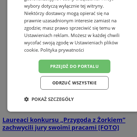
wybory dotyczą wyłącznie tej witryny.
Niektórzy dostawcy mogą opierać się na
prawnie uzasadnionym interesie zamiast na
zgodzie; masz prawo sprzeciwić się temu w
Ustawieniach reklam
. Możesz w każdej chwili
wycofać swoją zgodę w
Ustawieniach plików
cookie
.
Polityka prywatności
PRZEJDŹ DO PORTALU
ODRZUĆ WSZYSTKIE
POKAŻ SZCZEGÓŁY
Niezbędne
Wydajność
Targetowanie
Laureaci konkursu „Przygoda z Żorkiem”
zachwycili jury swoimi pracami [FOTO]
Funkcjonalność
Niesklasyfikowane