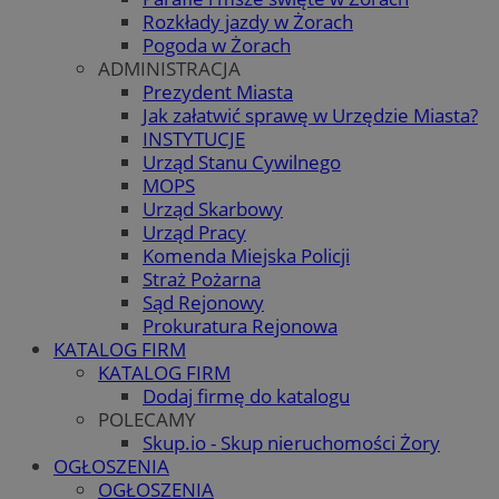
Rozkłady jazdy w Żorach
Pogoda w Żorach
ADMINISTRACJA
Prezydent Miasta
Jak załatwić sprawę w Urzędzie Miasta?
INSTYTUCJE
Urząd Stanu Cywilnego
MOPS
Urząd Skarbowy
Urząd Pracy
Komenda Miejska Policji
Straż Pożarna
Sąd Rejonowy
Prokuratura Rejonowa
KATALOG FIRM
KATALOG FIRM
Dodaj firmę do katalogu
POLECAMY
Skup.io - Skup nieruchomości Żory
OGŁOSZENIA
OGŁOSZENIA