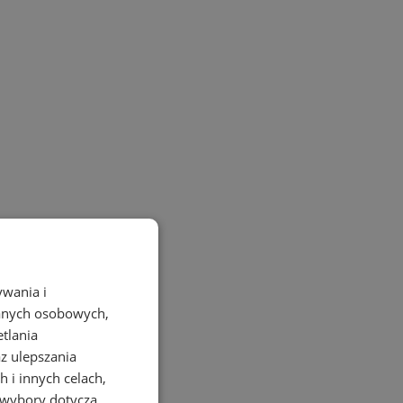
ywania i
danych osobowych,
etlania
az ulepszania
 i innych celach,
 wybory dotyczą