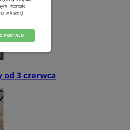
nym interesie
sz w każdej
DO PORTALU
esklasyfikowane
y od 3 czerwca
ane
owanie użytkownika i
j.