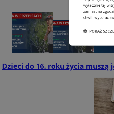
wyłącznie tej wi
zamiast na zgodz
chwili wycofać s
POKAŻ SZCZ
Niezbędne
Dzieci do 16. roku życia muszą
Ni
Niezbędne pliki cook
zarządzanie kontem. 
Nazwa