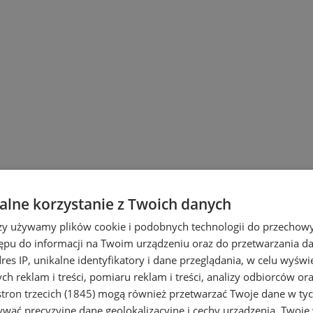
lne korzystanie z Twoich danych
rzy używamy plików cookie i podobnych technologii do przechow
ępu do informacji na Twoim urządzeniu oraz do przetwarzania 
dres IP, unikalne identyfikatory i dane przeglądania, w celu wyświ
h reklam i treści, pomiaru reklam i treści, analizy odbiorców or
tron trzecich (1845)
mogą również przetwarzać Twoje dane w tych
wać precyzyjne dane geolokalizacyjne i cechy urządzenia. Twoje