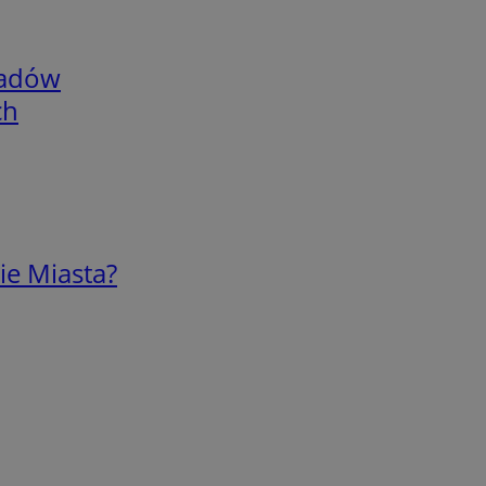
adów
ch
ie Miasta?