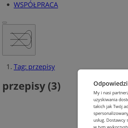
WSPÓŁPRACA
Tag: przepisy
przepisy (3)
Odpowiedzia
My i nasi partne
uzyskiwania dost
takich jak Twój a
spersonalizowanyc
usług.
Dostawcy s
w tym wykorzysty