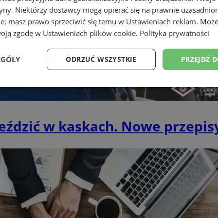
tryny. Niektórzy dostawcy mogą opierać się na prawnie uzasadnio
ie; masz prawo sprzeciwić się temu w
Ustawieniach reklam
. Może
woją zgodę w
Ustawieniach plików cookie
.
Polityka prywatności
EGÓŁY
ODRZUĆ WSZYSTKIE
PRZEJDŹ 
Wydajność
Targetowanie
Funkcjonalność
Ni
 jeździć w kaskach. Nowe przepis
ezbędne
Wydajność
Targetowanie
Funkcjonalność
Niesklasyfikow
ie umożliwiają korzystanie z podstawowych funkcji strony internetowej, takich jak log
Bez niezbędnych plików cookie nie można prawidłowo korzystać ze strony internetowe
Okres
Provider
/
Domena
Opis
przechowywania