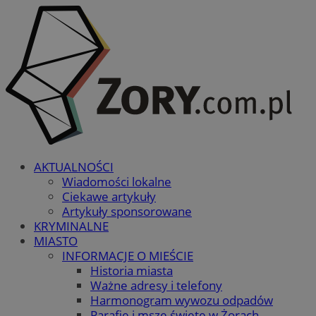
AKTUALNOŚCI
Wiadomości lokalne
Ciekawe artykuły
Artykuły sponsorowane
KRYMINALNE
MIASTO
INFORMACJE O MIEŚCIE
Historia miasta
Ważne adresy i telefony
Harmonogram wywozu odpadów
Parafie i msze święte w Żorach