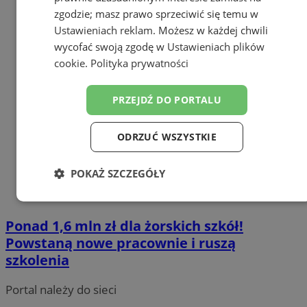
zgodzie; masz prawo sprzeciwić się temu w
Ustawieniach reklam
. Możesz w każdej chwili
wycofać swoją zgodę w
Ustawieniach plików
cookie
.
Polityka prywatności
PRZEJDŹ DO PORTALU
ODRZUĆ WSZYSTKIE
POKAŻ SZCZEGÓŁY
Niezbędne
Wydajność
Targetowanie
Ponad 1,6 mln zł dla żorskich szkół!
Powstaną nowe pracownie i ruszą
Funkcjonalność
Niesklasyfikowane
szkolenia
Portal należy do sieci