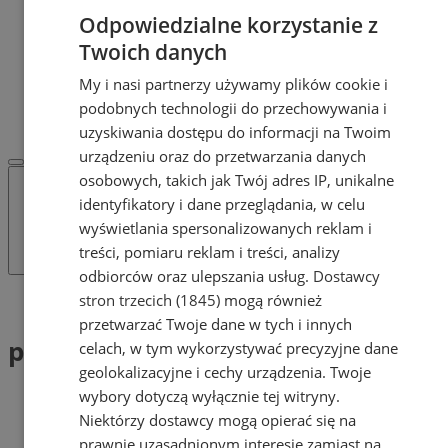
Dodaj ogłoszenie
Odpowiedzialne korzystanie z
POLECAMY
Twoich danych
Protocol IT
Pracuj.pl - praca w Żorach
My i nasi partnerzy używamy plików cookie i
REKLAMA
podobnych technologii do przechowywania i
WSPÓŁPRACA
uzyskiwania dostępu do informacji na Twoim
urządzeniu oraz do przetwarzania danych
osobowych, takich jak Twój adres IP, unikalne
identyfikatory i dane przeglądania, w celu
wyświetlania spersonalizowanych reklam i
treści, pomiaru reklam i treści, analizy
odbiorców oraz ulepszania usług.
Dostawcy
stron trzecich (1845)
mogą również
Tag: pracownia fryzjerska
przetwarzać Twoje dane w tych i innych
pracownia fryzjerska (1)
celach, w tym wykorzystywać precyzyjne dane
geolokalizacyjne i cechy urządzenia. Twoje
wybory dotyczą wyłącznie tej witryny.
Niektórzy dostawcy mogą opierać się na
prawnie uzasadnionym interesie zamiast na