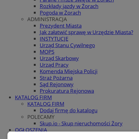
Rozkłady jazdy w Żorach
Pogoda w Żorach
ADMINISTRACJA
Prezydent Miasta
Jak załatwić sprawę w Urzędzie Miasta?
INSTYTUCJE
Urząd Stanu Cywilnego
MOPS
Urząd Skarbowy
Urząd Pracy
Komenda Miejska Policji
Straż Pożarna
Sąd Rejonowy
Prokuratura Rejonowa
KATALOG FIRM
KATALOG FIRM
Dodaj firmę do katalogu
POLECAMY
Skup.io - Skup nieruchomości Żory
OGŁOSZENIA
OGŁOSZENIA