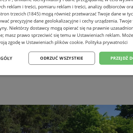
h reklam i treści, pomiaru reklam i treści, analizy odbiorców or
tron trzecich (1845)
mogą również przetwarzać Twoje dane w tych
wać precyzyjne dane geolokalizacyjne i cechy urządzenia. Twoje
tryny. Niektórzy dostawcy mogą opierać się na prawnie uzasadnio
ie; masz prawo sprzeciwić się temu w
Ustawieniach reklam
. Może
woją zgodę w
Ustawieniach plików cookie
.
Polityka prywatności
EGÓŁY
ODRZUĆ WSZYSTKIE
PRZEJDŹ 
Wydajność
Targetowanie
Funkcjonalność
Ni
ezbędne
Wydajność
Targetowanie
Funkcjonalność
Niesklasyfikow
ie umożliwiają korzystanie z podstawowych funkcji strony internetowej, takich jak log