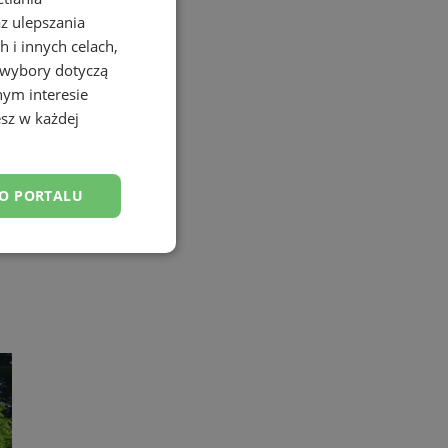
az ulepszania
 i innych celach,
 wybory dotyczą
nym interesie
sz w każdej
DO PORTALU
esklasyfikowane
ane
owanie użytkownika i