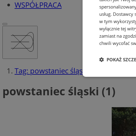
WSPÓŁPRACA
spersonalizowanyc
usług.
Dostawcy s
w tym wykorzysty
wyłącznie tej wi
zamiast na zgodz
chwili wycofać s
POKAŻ SZCZ
Tag: powstaniec śląski
Niezbędne
powstaniec śląski (1)
Ni
Niezbędne pliki cook