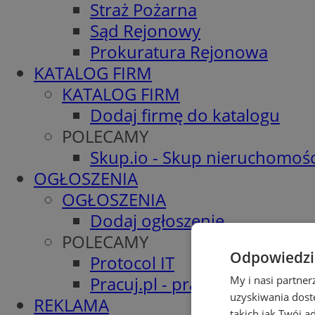
Straż Pożarna
Sąd Rejonowy
Prokuratura Rejonowa
KATALOG FIRM
KATALOG FIRM
Dodaj firmę do katalogu
POLECAMY
Skup.io - Skup nieruchomośc
OGŁOSZENIA
OGŁOSZENIA
Dodaj ogłoszenie
POLECAMY
Odpowiedzia
Protocol IT
Pracuj.pl - praca w Żorach
My i nasi partne
uzyskiwania dost
REKLAMA
takich jak Twój a