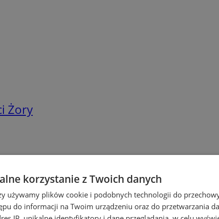
i Żory
lne korzystanie z Twoich danych
rzy używamy plików cookie i podobnych technologii do przechow
ępu do informacji na Twoim urządzeniu oraz do przetwarzania 
dres IP, unikalne identyfikatory i dane przeglądania, w celu wyświ