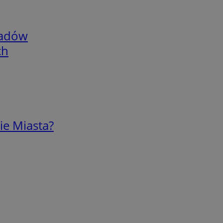
adów
ch
ie Miasta?