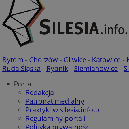
li_gc
CookieScriptConse
Bytom
-
Chorzów
-
Gliwice
-
Katowice
-
Ruda Śląska
-
Rybnik
-
Siemianowice
-
S
Portal
Redakcja
Nazwa
Nazwa
Patronat medialny
Nazwa
gid_CAESEEbgrCsX
_ga_L2744325BY
Praktyki w silesia.info.pl
__mguid_
tt_viewer
Regulaminy portali
_ga
Polityka prywatności
DSID