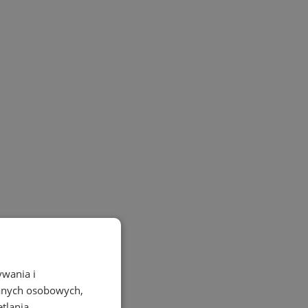
ywania i
danych osobowych,
etlania