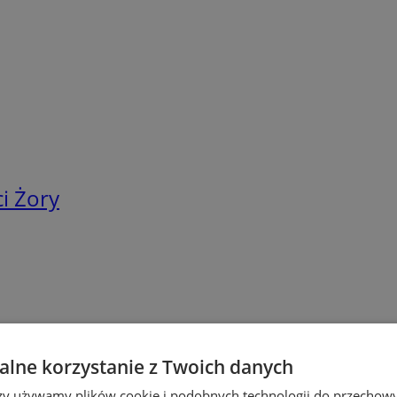
i Żory
lne korzystanie z Twoich danych
rzy używamy plików cookie i podobnych technologii do przechow