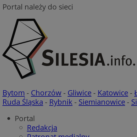
Portal należy do sieci
VISITOR_PRIVACY_
li_gc
CookieScriptConse
Bytom
-
Chorzów
-
Gliwice
-
Katowice
-
Ruda Śląska
-
Rybnik
-
Siemianowice
-
S
Nazwa
Nazwa
Portal
Nazwa
gid_CAESEEbgrCsX
Redakcja
_ga_L2744325BY
__mguid_
tt_viewer
Patronat medialny