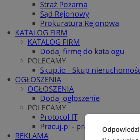
Straż Pożarna
Sąd Rejonowy
Prokuratura Rejonowa
KATALOG FIRM
KATALOG FIRM
Dodaj firmę do katalogu
POLECAMY
Skup.io - Skup nieruchomośc
OGŁOSZENIA
OGŁOSZENIA
Dodaj ogłoszenie
POLECAMY
Protocol IT
Pracuj.pl - praca w Żorach
Odpowiedzia
REKLAMA
My i nasi partne