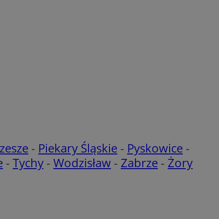
enia lub reklamy.
nformacje o zgodzie
ncjach dotyczących
ia z witryny.
olityki prywatności
ich przestrzeganie
temu użytkownik nie
woich preferencji,
 z regulacjami
y gościa na
nych celów
rzez usługę Cookie-
preferencji
 na pliki cookie.
ookie Cookie-
zesze
-
Piekary Śląskie
-
Pyskowice
-
e
-
Tychy
-
Wodzisław
-
Zabrze
-
Żory
lytics do
ookie jest używany
iewer”, aby pomóc
acznej identyfikacji
e widzisz w naszych