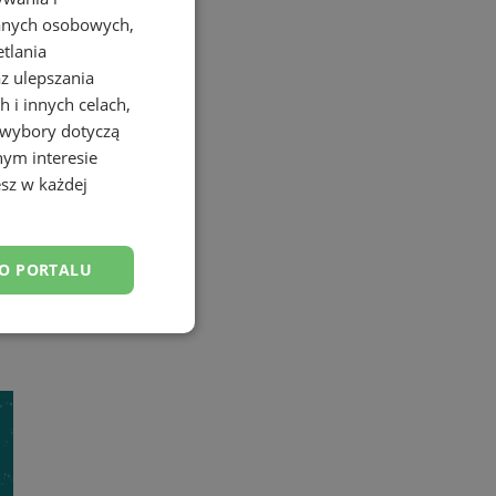
danych osobowych,
etlania
az ulepszania
 i innych celach,
 wybory dotyczą
nym interesie
sz w każdej
DO PORTALU
esklasyfikowane
ane