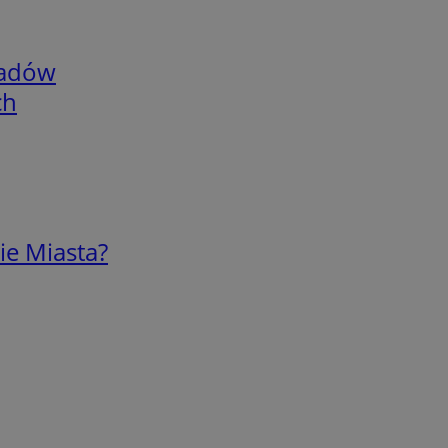
adów
ch
ie Miasta?