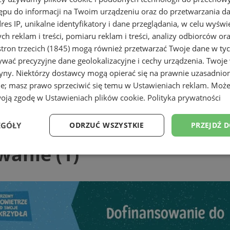
ępu do informacji na Twoim urządzeniu oraz do przetwarzania 
dres IP, unikalne identyfikatory i dane przeglądania, w celu wyświ
h reklam i treści, pomiaru reklam i treści, analizy odbiorców or
tron trzecich (1845)
mogą również przetwarzać Twoje dane w tych
wać precyzyjne dane geolokalizacyjne i cechy urządzenia. Twoje
tryny. Niektórzy dostawcy mogą opierać się na prawnie uzasadnio
ie; masz prawo sprzeciwić się temu w
Ustawieniach reklam
. Może
woją zgodę w
Ustawieniach plików cookie
.
Polityka prywatności
EGÓŁY
ODRZUĆ WSZYSTKIE
PRZEJDŹ 
wanie (1)
Wydajność
Targetowanie
Funkcjonalność
Ni
ezbędne
Wydajność
Targetowanie
Funkcjonalność
Niesklasyfikow