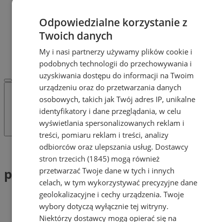
Dodaj ogłoszenie
POLECAMY
Odpowiedzialne korzystanie z
Protocol IT
Twoich danych
Pracuj.pl - praca w Żorach
REKLAMA
My i nasi partnerzy używamy plików cookie i
WSPÓŁPRACA
podobnych technologii do przechowywania i
uzyskiwania dostępu do informacji na Twoim
urządzeniu oraz do przetwarzania danych
osobowych, takich jak Twój adres IP, unikalne
identyfikatory i dane przeglądania, w celu
wyświetlania spersonalizowanych reklam i
treści, pomiaru reklam i treści, analizy
odbiorców oraz ulepszania usług.
Dostawcy
Tag: podpisanie umowy
stron trzecich (1845)
mogą również
podpisanie umowy (1)
przetwarzać Twoje dane w tych i innych
celach, w tym wykorzystywać precyzyjne dane
geolokalizacyjne i cechy urządzenia. Twoje
wybory dotyczą wyłącznie tej witryny.
Niektórzy dostawcy mogą opierać się na