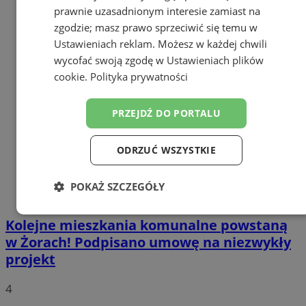
prawnie uzasadnionym interesie zamiast na
zgodzie; masz prawo sprzeciwić się temu w
Ustawieniach reklam
. Możesz w każdej chwili
wycofać swoją zgodę w
Ustawieniach plików
cookie
.
Polityka prywatności
PRZEJDŹ DO PORTALU
ODRZUĆ WSZYSTKIE
POKAŻ SZCZEGÓŁY
Niezbędne
Wydajność
Targetowanie
Kolejne mieszkania komunalne powstaną
w Żorach! Podpisano umowę na niezwykły
projekt
Funkcjonalność
Niesklasyfikowane
4