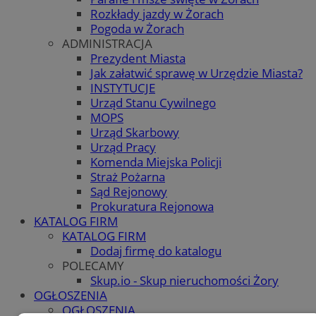
Rozkłady jazdy w Żorach
Pogoda w Żorach
ADMINISTRACJA
Prezydent Miasta
Jak załatwić sprawę w Urzędzie Miasta?
INSTYTUCJE
Urząd Stanu Cywilnego
MOPS
Urząd Skarbowy
Urząd Pracy
Komenda Miejska Policji
Straż Pożarna
Sąd Rejonowy
Prokuratura Rejonowa
KATALOG FIRM
KATALOG FIRM
Dodaj firmę do katalogu
POLECAMY
Skup.io - Skup nieruchomości Żory
OGŁOSZENIA
OGŁOSZENIA