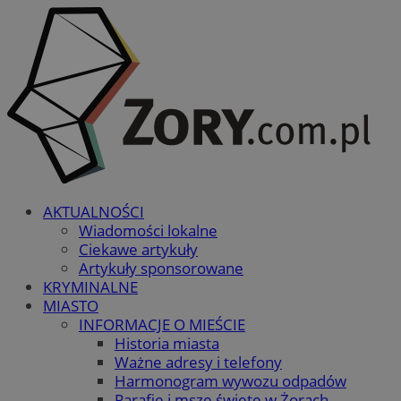
AKTUALNOŚCI
Wiadomości lokalne
Ciekawe artykuły
Artykuły sponsorowane
KRYMINALNE
MIASTO
INFORMACJE O MIEŚCIE
Historia miasta
Ważne adresy i telefony
Harmonogram wywozu odpadów
Parafie i msze święte w Żorach