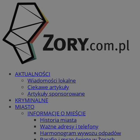
AKTUALNOŚCI
Wiadomości lokalne
Ciekawe artykuły
Artykuły sponsorowane
KRYMINALNE
MIASTO
INFORMACJE O MIEŚCIE
Historia miasta
Ważne adresy i telefony
Harmonogram wywozu odpadów
Parafie i msze święte w Żorach