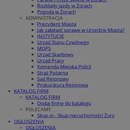
Rozkłady jazdy w Żorach
Pogoda w Żorach
ADMINISTRACJA
Prezydent Miasta
Jak załatwić sprawę w Urzędzie Miasta?
INSTYTUCJE
Urząd Stanu Cywilnego
MOPS
Urząd Skarbowy
Urząd Pracy
Komenda Miejska Policji
Straż Pożarna
Sąd Rejonowy
Prokuratura Rejonowa
KATALOG FIRM
KATALOG FIRM
Dodaj firmę do katalogu
POLECAMY
Skup.io - Skup nieruchomości Żory
OGŁOSZENIA
OGŁOSZENIA