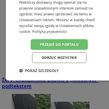
Niektórzy dostawcy mogą opierać się na
prawnie uzasadnionym interesie zamiast na
zgodzie; masz prawo sprzeciwić się temu w
Ustawieniach reklam
. Możesz w każdej chwili
wycofać swoją zgodę w
Ustawieniach plików
cookie
.
Polityka prywatności
PRZEJDŹ DO PORTALU
ODRZUĆ WSZYSTKIE
POKAŻ SZCZEGÓŁY
Żory: Chuligańskie pobicie z „miłosnym”
Niezbędne
Wydajność
Targetowanie
podtekstem
Funkcjonalność
Niesklasyfikowane