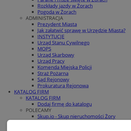
Rozkłady jazdy w Żorach
Pogoda w Żorach
ADMINISTRACJA
Prezydent Miasta
Jak załatwić sprawę w Urzędzie Miasta?
INSTYTUCJE
Urząd Stanu Cywilnego
MOPS
Urząd Skarbowy
Urząd Pracy
Komenda Miejska Policji
Straż Pożarna
Sąd Rejonowy
Prokuratura Rejonowa
KATALOG FIRM
KATALOG FIRM
Dodaj firmę do katalogu
POLECAMY
Skup.io - Skup nieruchomości Żory
OGŁOSZENIA
OGŁOSZENIA