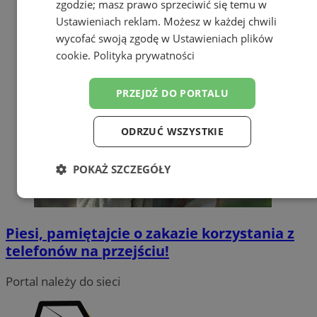
zgodzie; masz prawo sprzeciwić się temu w
Ustawieniach reklam
. Możesz w każdej chwili
wycofać swoją zgodę w
Ustawieniach plików
cookie
.
Polityka prywatności
PRZEJDŹ DO PORTALU
ODRZUĆ WSZYSTKIE
POKAŻ SZCZEGÓŁY
Niezbędne
Wydajność
Targetowanie
Piesi, pamiętajcie o zakazie korzystania z
telefonów na przejściu!
Funkcjonalność
Niesklasyfikowane
Portal należy do sieci