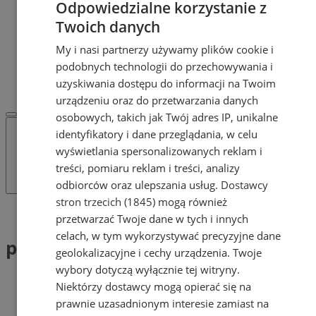
Odpowiedzialne korzystanie z
Dodaj ogłoszenie
POLECAMY
Twoich danych
Protocol IT
My i nasi partnerzy używamy plików cookie i
Pracuj.pl - praca w Żorach
podobnych technologii do przechowywania i
REKLAMA
WSPÓŁPRACA
uzyskiwania dostępu do informacji na Twoim
urządzeniu oraz do przetwarzania danych
osobowych, takich jak Twój adres IP, unikalne
identyfikatory i dane przeglądania, w celu
wyświetlania spersonalizowanych reklam i
treści, pomiaru reklam i treści, analizy
odbiorców oraz ulepszania usług.
Dostawcy
stron trzecich (1845)
mogą również
Tag: pasy
przetwarzać Twoje dane w tych i innych
celach, w tym wykorzystywać precyzyjne dane
pasy (1)
geolokalizacyjne i cechy urządzenia. Twoje
wybory dotyczą wyłącznie tej witryny.
Niektórzy dostawcy mogą opierać się na
prawnie uzasadnionym interesie zamiast na