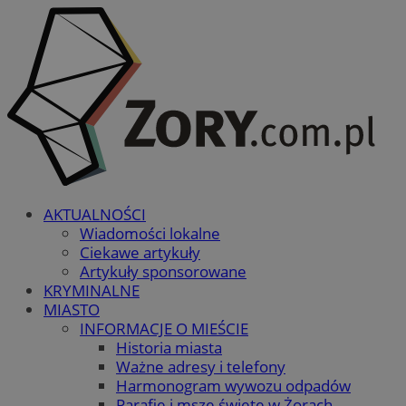
AKTUALNOŚCI
Wiadomości lokalne
Ciekawe artykuły
Artykuły sponsorowane
KRYMINALNE
MIASTO
INFORMACJE O MIEŚCIE
Historia miasta
Ważne adresy i telefony
Harmonogram wywozu odpadów
Parafie i msze święte w Żorach